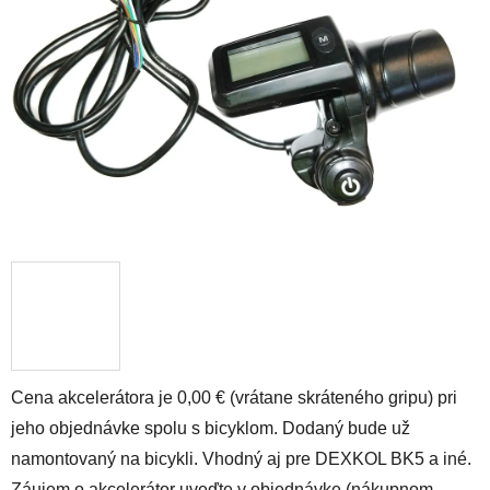
5
hviezdičiek.
Cena akcelerátora je 0,00 € (vrátane skráteného gripu) pri
jeho objednávke spolu s bicyklom. Dodaný bude už
namontovaný na bicykli. Vhodný aj pre DEXKOL BK5 a iné.
Záujem o akcelerátor uveďte v objednávke (nákupnom