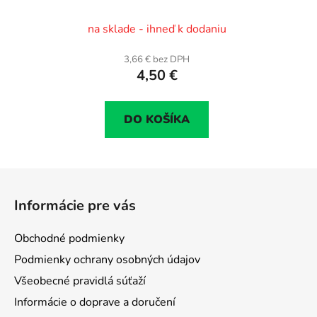
kus
na sklade - ihneď k dodaniu
3,66 € bez DPH
4,50 €
DO KOŠÍKA
Z
á
Informácie pre vás
p
ä
Obchodné podmienky
t
Podmienky ochrany osobných údajov
i
Všeobecné pravidlá súťaží
e
Informácie o doprave a doručení