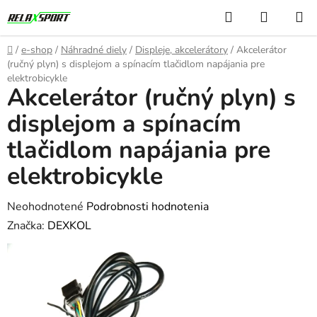
Prejsť
Hľadať
NÁKUP
na
KOŠÍK
obsah
Domov
/
e-shop
/
Náhradné diely
/
Displeje, akcelerátory
/
Akcelerátor
(ručný plyn) s displejom a spínacím tlačidlom napájania pre
elektrobicykle
Akcelerátor (ručný plyn) s
displejom a spínacím
tlačidlom napájania pre
elektrobicykle
Priemerné
Neohodnotené
Podrobnosti hodnotenia
hodnotenie
Značka:
DEXKOL
produktu
je
0,0
z