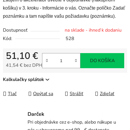
košíku) v 3. kroku - Informácie o vás. Označte políčko Zadať
poznámku a tam napíšte vašu požiadavku (poznámku).
Dostupnosť
na sklade - ihneď k dodaniu
Kód:
528
51,10 €
DO KOŠÍKA
41,54 € bez DPH
Jednotková cena:
Kalkulačky splátok
Tlač
Opýtať sa
Strážiť
Zdieľať
Darček
Pri objednávke cez e-shop, alebo nákupe u