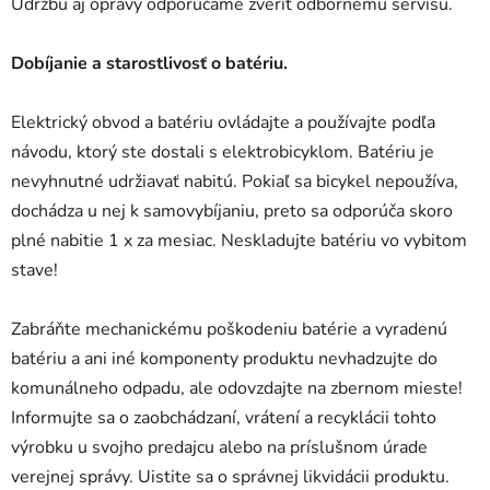
Údržbu aj opravy odporúčame zveriť odbornému servisu.
Dobíjanie a starostlivosť o batériu.
Elektrický obvod a batériu ovládajte a používajte podľa
návodu, ktorý ste dostali s elektrobicyklom. Batériu je
nevyhnutné udržiavať nabitú. Pokiaľ sa bicykel nepoužíva,
dochádza u nej k samovybíjaniu, preto sa odporúča skoro
plné nabitie 1 x za mesiac. Neskladujte batériu vo vybitom
stave!
Zabráňte mechanickému poškodeniu batérie a vyradenú
batériu a ani iné komponenty produktu nevhadzujte do
komunálneho odpadu, ale odovzdajte na zbernom mieste!
Informujte sa o zaobchádzaní, vrátení a recyklácii tohto
výrobku u svojho predajcu alebo na príslušnom úrade
verejnej správy. Uistite sa o správnej likvidácii produktu.