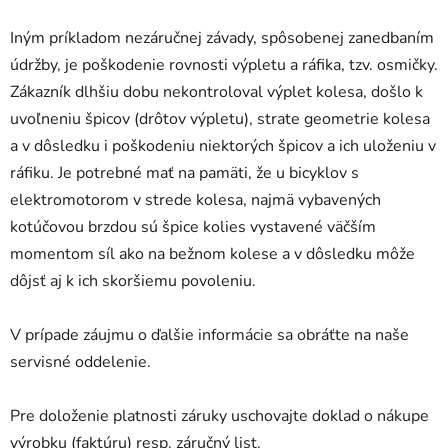
Iným príkladom nezáručnej závady, spôsobenej zanedbaním
údržby, je poškodenie rovnosti výpletu a ráfika, tzv. osmičky.
Zákazník dlhšiu dobu nekontroloval výplet kolesa, došlo k
uvoľneniu špicov (drôtov výpletu), strate geometrie kolesa
a v dôsledku i poškodeniu niektorých špicov a ich uloženiu v
ráfiku. Je potrebné mať na pamäti, že u bicyklov s
elektromotorom v strede kolesa, najmä vybavených
kotúčovou brzdou sú špice kolies vystavené väčším
momentom síl ako na bežnom kolese a v dôsledku môže
dôjsť aj k ich skoršiemu povoleniu.
V prípade záujmu o ďalšie informácie sa obráťte na naše
servisné oddelenie.
Pre doloženie platnosti záruky uschovajte doklad o nákupe
výrobku (faktúru) resp. záručný list.