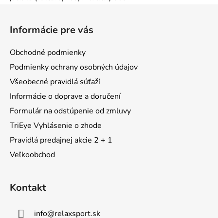
Z
á
Informácie pre vás
p
ä
Obchodné podmienky
t
Podmienky ochrany osobných údajov
i
Všeobecné pravidlá súťaží
e
Informácie o doprave a doručení
Formulár na odstúpenie od zmluvy
TriEye Vyhlásenie o zhode
Pravidlá predajnej akcie 2 + 1
Veľkoobchod
Kontakt
info
@
relaxsport.sk