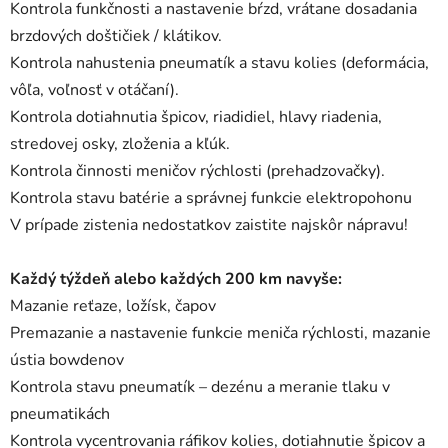
Kontrola funkčnosti a nastavenie bŕzd, vrátane dosadania
brzdových doštičiek / klátikov.
Kontrola nahustenia pneumatík a stavu kolies (deformácia,
vôľa, voľnosť v otáčaní).
Kontrola dotiahnutia špicov, riadidiel, hlavy riadenia,
stredovej osky, zloženia a kľúk.
Kontrola činnosti meničov rýchlosti (prehadzovačky).
Kontrola stavu batérie a správnej funkcie elektropohonu
V prípade zistenia nedostatkov zaistite najskôr nápravu!
Každý týždeň alebo každých 200 km navyše:
Mazanie reťaze, ložísk, čapov
Premazanie a nastavenie funkcie meniča rýchlosti, mazanie
ústia bowdenov
Kontrola stavu pneumatík – dezénu a meranie tlaku v
pneumatikách
Kontrola vycentrovania ráfikov kolies, dotiahnutie špicov a