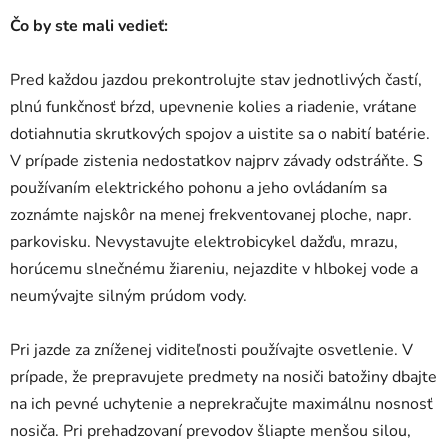
Čo by ste mali vedieť:
Pred každou jazdou prekontrolujte stav jednotlivých častí,
plnú funkčnosť bŕzd, upevnenie kolies a riadenie, vrátane
dotiahnutia skrutkových spojov a uistite sa o nabití batérie.
V prípade zistenia nedostatkov najprv závady odstráňte. S
používaním elektrického pohonu a jeho ovládaním sa
zoznámte najskôr na menej frekventovanej ploche, napr.
parkovisku. Nevystavujte elektrobicykel dažďu, mrazu,
horúcemu slnečnému žiareniu, nejazdite v hlbokej vode a
neumývajte silným prúdom vody.
Pri jazde za zníženej viditeľnosti používajte osvetlenie. V
prípade, že prepravujete predmety na nosiči batožiny dbajte
na ich pevné uchytenie a neprekračujte maximálnu nosnosť
nosiča. Pri prehadzovaní prevodov šliapte menšou silou,