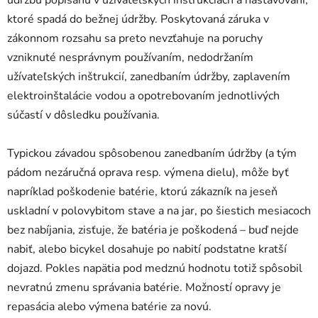
ktoré spadá do bežnej údržby. Poskytovaná záruka v
zákonnom rozsahu sa preto nevzťahuje na poruchy
vzniknuté nesprávnym používaním, nedodržaním
užívateľských inštrukcií, zanedbaním údržby, zaplavením
elektroinštalácie vodou a opotrebovaním jednotlivých
súčastí v dôsledku používania.
Typickou závadou spôsobenou zanedbaním údržby (a tým
pádom nezáručná oprava resp. výmena dielu), môže byť
napríklad poškodenie batérie, ktorú zákazník na jeseň
uskladní v polovybitom stave a na jar, po šiestich mesiacoch
bez nabíjania, zisťuje, že batéria je poškodená – buď nejde
nabiť, alebo bicykel dosahuje po nabití podstatne kratší
dojazd. Pokles napätia pod medznú hodnotu totiž spôsobil
nevratnú zmenu správania batérie. Možností opravy je
repasácia alebo výmena batérie za novú.