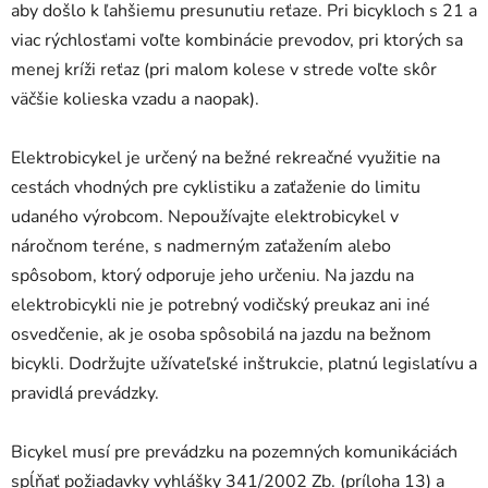
aby došlo k ľahšiemu presunutiu reťaze. Pri bicykloch s 21 a
viac rýchlosťami voľte kombinácie prevodov, pri ktorých sa
menej kríži reťaz (pri malom kolese v strede voľte skôr
väčšie kolieska vzadu a naopak).
Elektrobicykel je určený na bežné rekreačné využitie na
cestách vhodných pre cyklistiku a zaťaženie do limitu
udaného výrobcom. Nepoužívajte elektrobicykel v
náročnom teréne, s nadmerným zaťažením alebo
spôsobom, ktorý odporuje jeho určeniu. Na jazdu na
elektrobicykli nie je potrebný vodičský preukaz ani iné
osvedčenie, ak je osoba spôsobilá na jazdu na bežnom
bicykli. Dodržujte užívateľské inštrukcie, platnú legislatívu a
pravidlá prevádzky.
Bicykel musí pre prevádzku na pozemných komunikáciách
spĺňať požiadavky vyhlášky 341/2002 Zb. (príloha 13) a