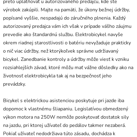
preto uplatňovať u autorizovaného predajcu, kde ste
výrobok zakúpili. Majte na pamäti, že úkony bežnej údržby,
popísané vyššie, nespadajú do záručného plnenia. Každý
autorizovaný predajca vám ich však v prípade vášho záujmu
prevedie ako štandardnú službu. Elektrobicykel navyše
okrem riadnej starostlivosti o batériu nevyžaduje prakticky
o nič viac údržby, než ktorýkoľvek správne udržiavaný
bicykel. Zanedbanie kontroly a údržby môže viesť k vzniku
rozsiahlejších závad, ktoré môžu mať vážne dôsledky ako na
životnosť elektrobicykla tak aj na bezpečnosť jeho
prevádzky.
Bicykel s elektrickou asistenciou poskytuje pri jazde iba
dopomoc k vlastnému šliapaniu. Legislatívou obmedzený
výkon motora na 250W nemôže poskytovať dostatok sily
na jazdu, pri ktorej užívateľ do pedálov takmer nezaberá.
Pokiaľ užívateľ nedodržiava túto zásadu, dochádza k