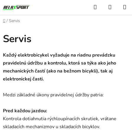
Prejsť
Hľadať
NÁKUP
na
KOŠÍK
obsah
Domov
/
Servis
Servis
Každý elektrobicykel vyžaduje na riadnu prevádzku
pravidelnú údržbu a kontrolu, ktorá sa týka ako jeho
mechanických častí (ako na bežnom bicykli), tak aj
elektronickej časti.
Medzi základné úkony pravidelnej údržby patria:
Pred každou jazdou:
Kontrola dotiahnutia rýchloupínacích skrutiek, vrátane
skladacích mechanizmov u skladacích bicyklov.