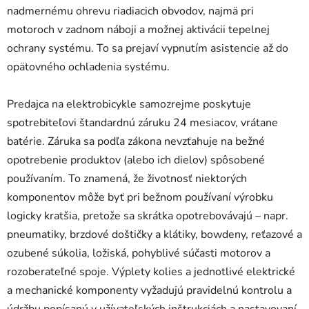
nadmernému ohrevu riadiacich obvodov, najmä pri
motoroch v zadnom náboji a možnej aktivácii tepelnej
ochrany systému. To sa prejaví vypnutím asistencie až do
opätovného ochladenia systému.
Predajca na elektrobicykle samozrejme poskytuje
spotrebiteľovi štandardnú záruku 24 mesiacov, vrátane
batérie. Záruka sa podľa zákona nevzťahuje na bežné
opotrebenie produktov (alebo ich dielov) spôsobené
používaním. To znamená, že životnosť niektorých
komponentov môže byť pri bežnom používaní výrobku
logicky kratšia, pretože sa skrátka opotrebovávajú – napr.
pneumatiky, brzdové doštičky a klátiky, bowdeny, reťazové a
ozubené súkolia, ložiská, pohyblivé súčasti motorov a
rozoberateľné spoje. Výplety kolies a jednotlivé elektrické
a mechanické komponenty vyžadujú pravidelnú kontrolu a
údržbu popísanú v užívateľských inštrukciách a nastavovaní,