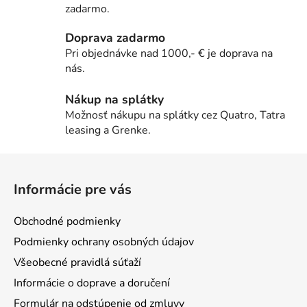
c
zadarmo.
i
e
Doprava zadarmo
p
Pri objednávke nad 1000,- € je doprava na
r
nás.
v
k
Nákup na splátky
y
Možnosť nákupu na splátky cez Quatro, Tatra
v
leasing a Grenke.
ý
p
Z
i
á
s
Informácie pre vás
p
u
ä
Obchodné podmienky
t
Podmienky ochrany osobných údajov
i
Všeobecné pravidlá súťaží
e
Informácie o doprave a doručení
Formulár na odstúpenie od zmluvy