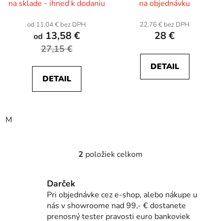
na sklade - ihneď k dodaniu
na objednávku
k
t
od 11,04 € bez DPH
22,76 € bez DPH
o
13,58 €
28 €
od
v
27,15 €
DETAIL
DETAIL
M
2
položiek celkom
O
v
l
Darček
á
Pri objednávke cez e-shop, alebo nákupe u
d
nás v showroome nad 99,- € dostanete
a
prenosný tester pravosti euro bankoviek