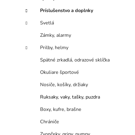
e
l
Príslušenstvo a doplnky
Svetlá
Zámky, alarmy
Prilby, helmy
Spätné zrkadlá, odrazové sklíčka
Okuliare športové
Nosiče, košíky, držiaky
Ruksaky, vaky, tašky, puzdra
Boxy, kufre, brašne
Chrániče
Zvončeky, gripy, pumpy