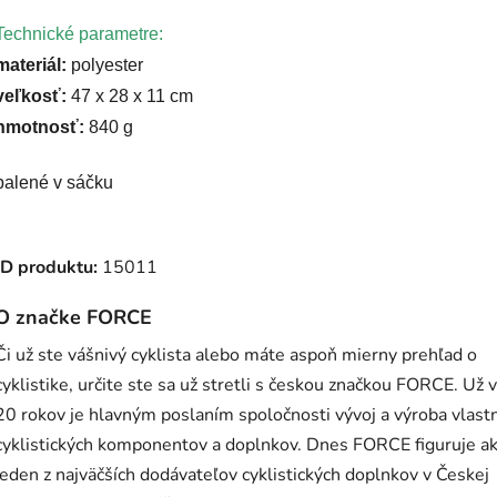
Technické parametre:
materiál:
polyester
veľkosť:
47 x 28 x 11 cm
hmotnosť:
840 g
balené v sáčku
ID produktu:
15011
O značke FORCE
Či už ste vášnivý cyklista alebo máte aspoň mierny prehľad o
cyklistike, určite ste sa už stretli s českou značkou FORCE. Už 
20 rokov je hlavným poslaním spoločnosti vývoj a výroba vlast
cyklistických komponentov a doplnkov. Dnes FORCE figuruje a
jeden z najväčších dodávateľov cyklistických doplnkov v Českej