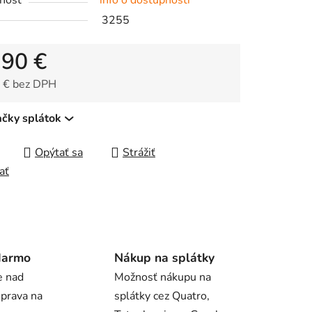
nosť
info o dostupnosti
3255
,90 €
čiek.
 € bez DPH
tková cena:
ačky splátok
Opýtať sa
Strážiť
ať
darmo
Nákup na splátky
e nad
Možnosť nákupu na
oprava na
splátky cez Quatro,