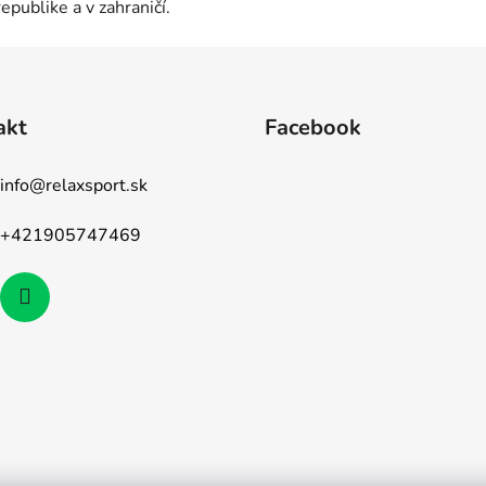
republike a v zahraničí.
akt
Facebook
info
@
relaxsport.sk
+421905747469