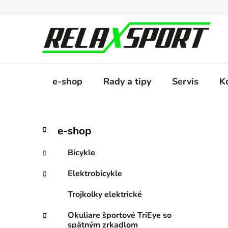
Prejsť
na
obsah
e-shop
Rady a tipy
Servis
K
B
K
Preskočiť
e-shop
a
kategórie
o
t
č
Bicykle
e
n
g
Elektrobicykle
ý
ó
p
r
Trojkolky elektrické
i
a
e
n
Okuliare športové TriEye so
spätným zrkadlom