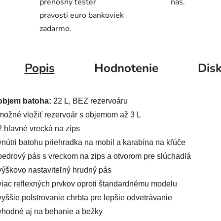
prenosný tester
nás.
pravosti euro bankoviek
zadarmo.
Popis
Hodnotenie
Disk
objem batoha:
22 L, BEZ rezervoáru
možné vložiť rezervoár s objemom až 3 L
2 hlavné vrecká na zips
vnútri batohu priehradka na mobil a karabína na kľúče
bedrový pás s vreckom na zips a otvorom pre slúchadlá
výškovo nastaviteľný hrudný pás
viac reflexných prvkov oproti štandardnému modelu
vyššie polstrovanie chrbta pre lepšie odvetrávanie
vhodné aj na behanie a bežky