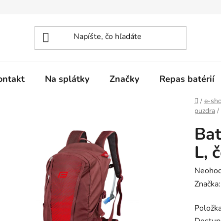
ontakt
Na splátky
Značky
Repas batérií
Domov
/
e-sh
puzdra
/
Bat
L, 
Prieme
Neohod
hodnot
Značka
produk
Položk
je