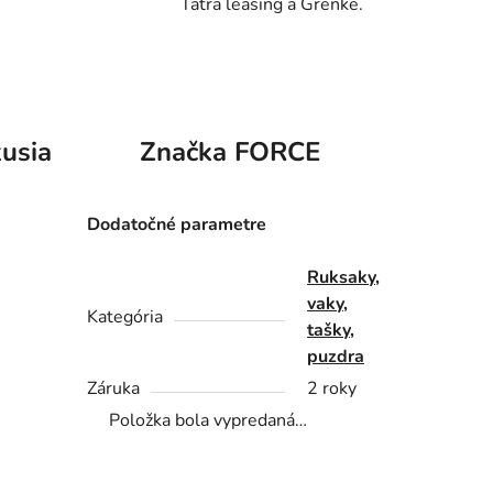
Tatra leasing a Grenke.
usia
Značka
FORCE
Dodatočné parametre
Ruksaky,
vaky,
Kategória
tašky,
puzdra
Záruka
2 roky
Položka bola vypredaná…