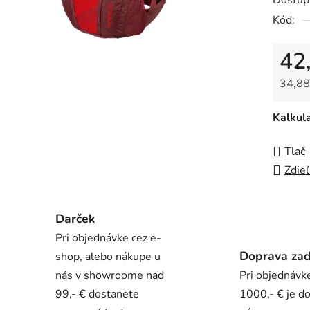
Dostup
0,0
Kód:
z
5
42
hviezdi
34,88
Jedno
Kalkul
Tlač
Zdieľ
Darček
Pri objednávke cez e-
Doprava za
shop, alebo nákupe u
nás v showroome nad
Pri objednávk
99,- € dostanete
1000,- € je d