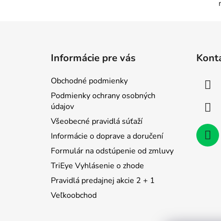
Z
á
Informácie pre vás
Kont
p
ä
Obchodné podmienky
t
Podmienky ochrany osobných
i
údajov
e
Všeobecné pravidlá súťaží
Informácie o doprave a doručení
Formulár na odstúpenie od zmluvy
TriEye Vyhlásenie o zhode
Pravidlá predajnej akcie 2 + 1
Veľkoobchod