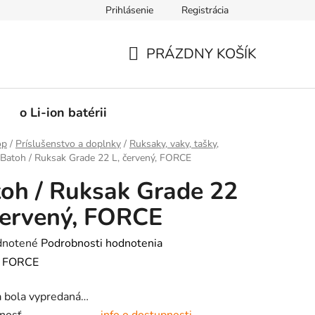
Prihlásenie
Registrácia
PRÁZDNY KOŠÍK
NÁKUPNÝ
KOŠÍK
o Li-ion batérii
op
/
Príslušenstvo a doplnky
/
Ruksaky, vaky, tašky,
Batoh / Ruksak Grade 22 L, červený, FORCE
oh / Ruksak Grade 22
červený, FORCE
rné
notené
Podrobnosti hodnotenia
enie
:
FORCE
tu
a bola vypredaná…