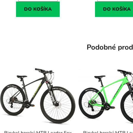
DO KOŠÍKA
DO KOŠÍKA
Podobné prod
Bicykel horský MTB Leader Fox
Bicykel horský MTB Le