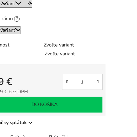
ť rámu
?
čiek.
nosť
Zvoľte variant
Zvoľte variant
9 €
9 € bez DPH
tková cena:
DO KOŠÍKA
ačky splátok