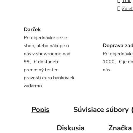
Tlač
Zdieľ
Darček
Pri objednávke cez e-
Doprava za
shop, alebo nákupe u
nás v showroome nad
Pri objednávk
99,- € dostanete
1000,- € je d
prenosný tester
nás.
pravosti euro bankoviek
zadarmo.
Popis
Súvisiace súbory 
Diskusia
Značka