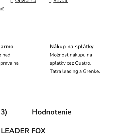
Opýtať sa
Strážiť
ať
darmo
Nákup na splátky
e nad
Možnosť nákupu na
oprava na
splátky cez Quatro,
Tatra leasing a Grenke.
(3)
Hodnotenie
LEADER FOX