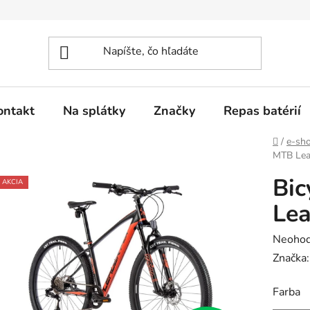
ontakt
Na splátky
Značky
Repas batérií
Domov
/
e-sh
MTB Lea
Bic
AKCIA
Le
Prieme
Neohod
hodnot
Značka
produk
Farba
je