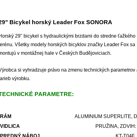
29" Bicykel horský Leader Fox SONORA
Horský 29" bicykel s hydraulickými brzdami do stredne ťažkého
terénu. Všetky modely horských bicyklov značky Leader Fox sa
montujú v montážnej hale v Českých Budějoviciach.
Výrobca si vyhradzuje právo na zmenu technických parametrov 
farieb výrobku.
TECHNICKÉ PARAMETRE:
RÁM
ALUMINIUM SUPERLITE, 
VIDLICA
PRUŽINA, ZDVIH:
PREDNÝ NÁBOJ
KT-T04F