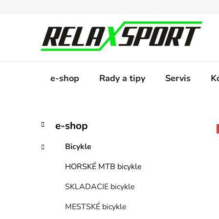
Prejsť
na
obsah
e-shop
Rady a tipy
Servis
K
B
K
Preskočiť
e-shop
a
kategórie
o
t
č
Bicykle
e
n
g
HORSKÉ MTB bicykle
ý
ó
p
r
SKLADACIE bicykle
i
a
e
n
MESTSKÉ bicykle