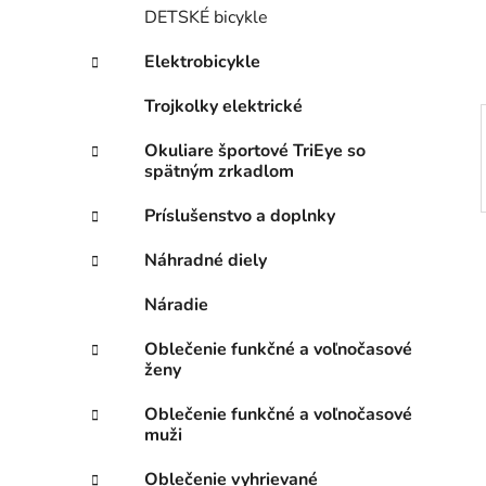
e
DETSKÉ bicykle
l
Elektrobicykle
Trojkolky elektrické
Okuliare športové TriEye so
spätným zrkadlom
Príslušenstvo a doplnky
Náhradné diely
Náradie
Oblečenie funkčné a voľnočasové
ženy
Oblečenie funkčné a voľnočasové
muži
Oblečenie vyhrievané