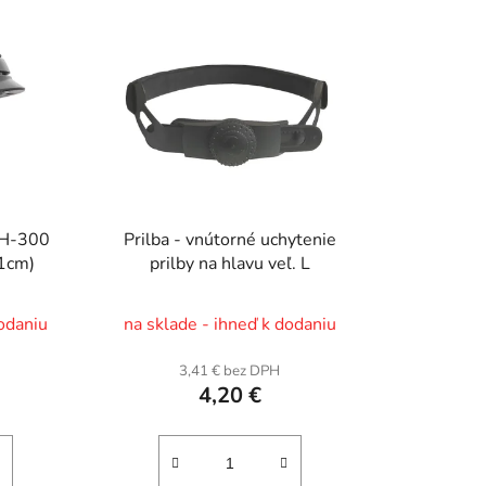
SH-300
Prilba - vnútorné uchytenie
61cm)
prilby na hlavu veľ. L
dodaniu
na sklade - ihneď k dodaniu
3,41 € bez DPH
4,20 €