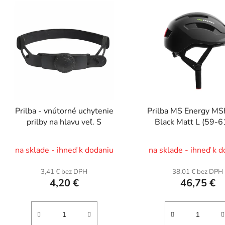
Prilba - vnútorné uchytenie
Prilba MS Energy M
prilby na hlavu veľ. S
Black Matt L (59-
na sklade - ihneď k dodaniu
na sklade - ihneď k 
3,41 € bez DPH
38,01 € bez DPH
4,20 €
46,75 €