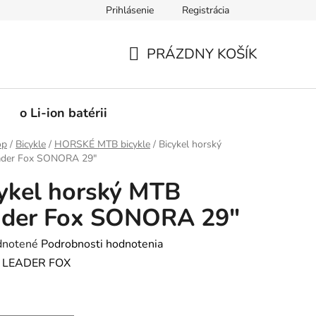
Prihlásenie
Registrácia
PRÁZDNY KOŠÍK
NÁKUPNÝ
KOŠÍK
o Li-ion batérii
op
/
Bicykle
/
HORSKÉ MTB bicykle
/
Bicykel horský
der Fox SONORA 29"
ykel horský MTB
ader Fox SONORA 29"
rné
notené
Podrobnosti hodnotenia
enie
:
LEADER FOX
tu