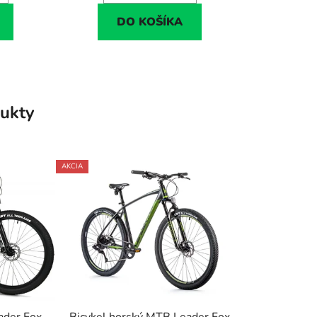
DO KOŠÍKA
ukty
AKCIA
ader Fox
Bicykel horský MTB Leader Fox