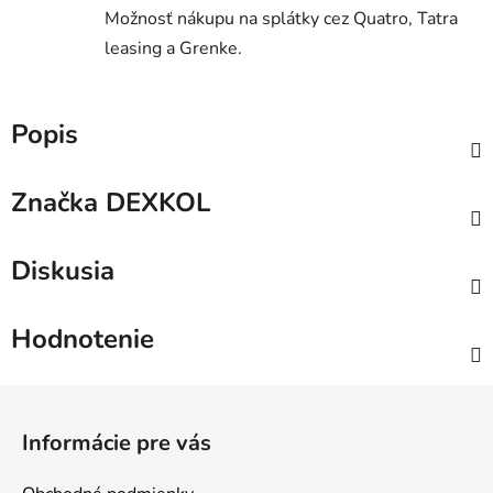
Možnosť nákupu na splátky cez Quatro, Tatra
leasing a Grenke.
Popis
Značka
DEXKOL
Diskusia
Hodnotenie
Z
á
Informácie pre vás
p
ä