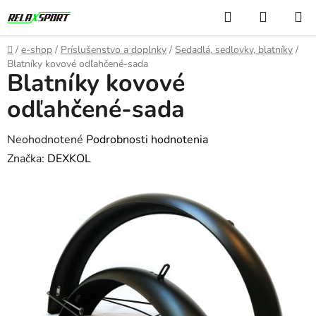
Prejsť
Hľadať
NÁKUP
na
KOŠÍK
obsah
Domov
/
e-shop
/
Príslušenstvo a doplnky
/
Sedadlá, sedlovky, blatníky
/
Blatníky kovové odľahčené-sada
Blatníky kovové
odľahčené-sada
Priemerné
Neohodnotené
Podrobnosti hodnotenia
hodnotenie
Značka:
DEXKOL
produktu
je
0,0
z
5
hviezdičiek.