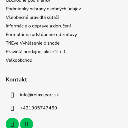
Obchodné podmienky
t
Podmienky ochrany osobných údajov
i
Všeobecné pravidlá súťaží
e
Informácie o doprave a doručení
Formulár na odstúpenie od zmluvy
TriEye Vyhlásenie o zhode
Pravidlá predajnej akcie 2 + 1
Veľkoobchod
Kontakt
info
@
relaxsport.sk
+421905747469