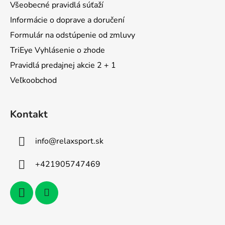
Všeobecné pravidlá súťaží
e
Informácie o doprave a doručení
Formulár na odstúpenie od zmluvy
TriEye Vyhlásenie o zhode
Pravidlá predajnej akcie 2 + 1
Veľkoobchod
Kontakt
info
@
relaxsport.sk
+421905747469