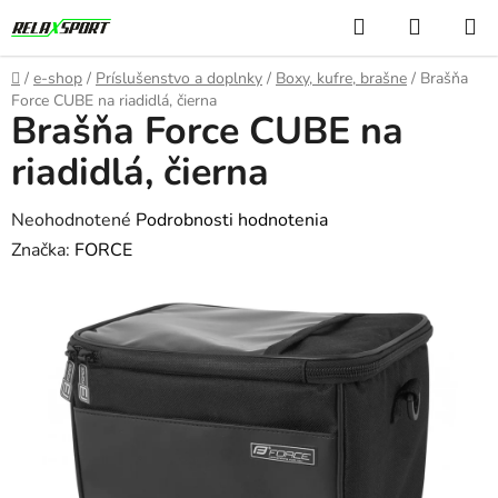
Prejsť
Hľadať
NÁKUP
na
KOŠÍK
obsah
Domov
/
e-shop
/
Príslušenstvo a doplnky
/
Boxy, kufre, brašne
/
Brašňa
Force CUBE na riadidlá, čierna
Brašňa Force CUBE na
riadidlá, čierna
Priemerné
Neohodnotené
Podrobnosti hodnotenia
hodnotenie
Značka:
FORCE
produktu
je
0,0
z
5
hviezdičiek.