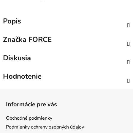
Popis
Značka
FORCE
Diskusia
Hodnotenie
Z
á
Informácie pre vás
p
ä
Obchodné podmienky
t
Podmienky ochrany osobných údajov
i