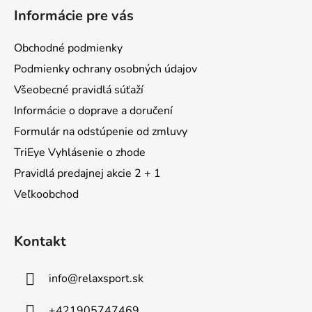
á
Informácie pre vás
p
ä
Obchodné podmienky
t
Podmienky ochrany osobných údajov
i
Všeobecné pravidlá súťaží
e
Informácie o doprave a doručení
Formulár na odstúpenie od zmluvy
TriEye Vyhlásenie o zhode
Pravidlá predajnej akcie 2 + 1
Veľkoobchod
Kontakt
info
@
relaxsport.sk
+421905747469