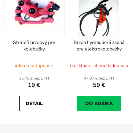
Strmeň brzdový pre
Brzda hydraulická zadná
kolobežky
pre elektrokolobežky
info o dostupnosti
na sklade - ihneď k dodaniu
15,45 € bez DPH
47,97 € bez DPH
19 €
59 €
DETAIL
DO KOŠÍKA
Z