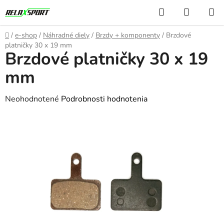
Prejsť
Hľadať
NÁKUP
na
KOŠÍK
obsah
Domov
/
e-shop
/
Náhradné diely
/
Brzdy + komponenty
/
Brzdové
platničky 30 x 19 mm
Brzdové platničky 30 x 19
mm
Priemerné
Neohodnotené
Podrobnosti hodnotenia
hodnotenie
produktu
je
0,0
z
5
hviezdičiek.