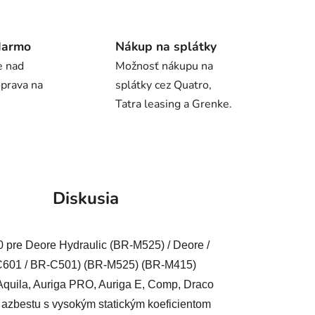
darmo
Nákup na splátky
e nad
Možnosť nákupu na
oprava na
splátky cez Quatro,
Tatra leasing a Grenke.
Diskusia
 pre Deore Hydraulic (BR-M525) / Deore /
C601 / BR-C501) (BR-M525) (BR-M415)
uila, Auriga PRO, Auriga E, Comp, Draco
azbestu s vysokým statickým koeficientom