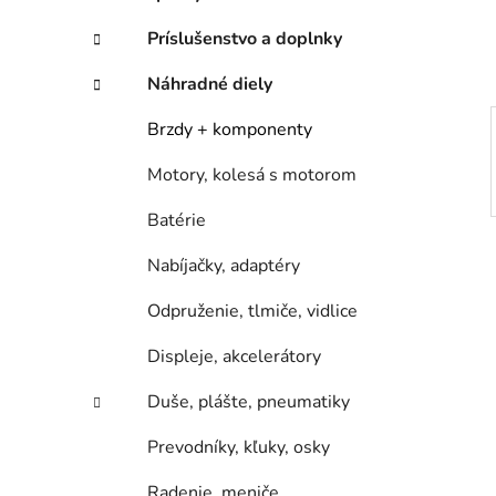
e
l
Príslušenstvo a doplnky
Náhradné diely
Brzdy + komponenty
Motory, kolesá s motorom
Batérie
Nabíjačky, adaptéry
Odpruženie, tlmiče, vidlice
Displeje, akcelerátory
Duše, plášte, pneumatiky
Prevodníky, kľuky, osky
Radenie, meniče