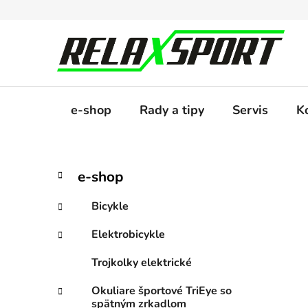
Prejsť
na
obsah
e-shop
Rady a tipy
Servis
K
B
K
Preskočiť
e-shop
a
kategórie
o
t
č
Bicykle
e
n
g
Elektrobicykle
ý
ó
p
r
Trojkolky elektrické
i
a
e
n
Okuliare športové TriEye so
spätným zrkadlom