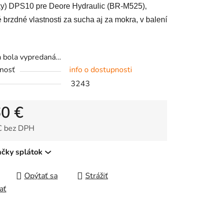
ky) DPS10 pre Deore Hydraulic (BR-M525),
 brzdné vlastnosti za sucha aj za mokra, v balení
a bola vypredaná…
čiek.
nosť
info o dostupnosti
3243
60 €
€ bez DPH
tková cena:
ačky splátok
Opýtať sa
Strážiť
ať