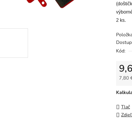
je
(doštič
0,0
výborné
z
2 ks.
5
Položk
hviezdi
Dostup
Kód:
9,
7,80 
Jedno
Kalkul
Tlač
Zdieľ