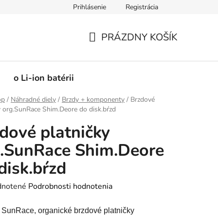
Prihlásenie
Registrácia
PRÁZDNY KOŠÍK
NÁKUPNÝ
KOŠÍK
o Li-ion batérii
op
/
Náhradné diely
/
Brzdy + komponenty
/
Brzdové
y org.SunRace Shim.Deore do disk.bŕzd
dové platničky
.SunRace Shim.Deore
disk.bŕzd
rné
notené
Podrobnosti hodnotenia
enie
SunRace, organické brzdové platničky
tu