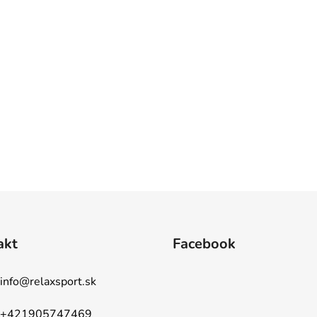
akt
Facebook
info
@
relaxsport.sk
+421905747469