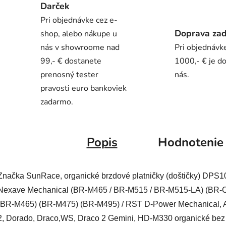
Darček
Pri objednávke cez e-
Doprava za
shop, alebo nákupe u
nás v showroome nad
Pri objednávk
99,- € dostanete
1000,- € je d
prenosný tester
nás.
pravosti euro bankoviek
zadarmo.
Popis
Hodnotenie
Značka SunRace, organické brzdové platničky (doštičky) DPS10
Nexave Mechanical (BR-M465 / BR-M515 / BR-M515-LA) (BR-
(BR-M465) (BR-M475) (BR-M495) / RST D-Power Mechanical, Aq
2, Dorado, Draco,WS, Draco 2 Gemini, HD-M330 organické bez 