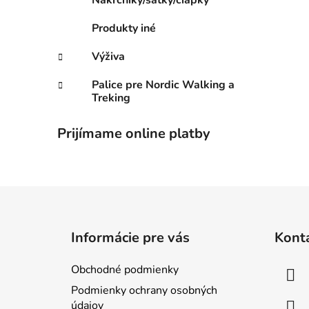
Nákrčníky/šatky/čiapky
Produkty iné
Výživa
Palice pre Nordic Walking a
Treking
Prijímame online platby
Z
á
Informácie pre vás
Kont
p
ä
Obchodné podmienky
t
Podmienky ochrany osobných
i
údajov