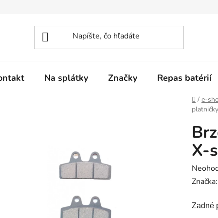
ontakt
Na splátky
Značky
Repas batérií
Domov
/
e-sh
platničk
Brz
X-
Prieme
Neohod
hodnot
Značka
produk
Zadné 
je