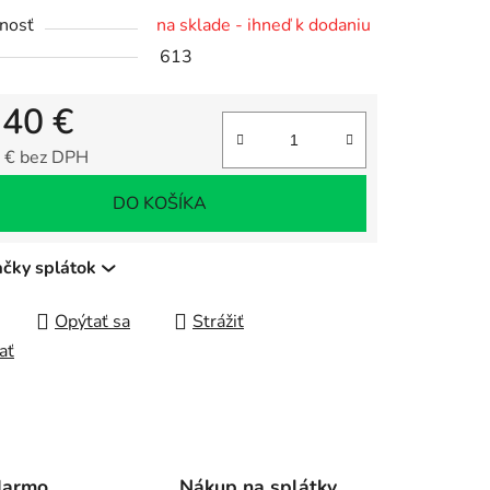
nosť
na sklade - ihneď k dodaniu
613
čiek.
,40 €
 € bez DPH
tková cena:
DO KOŠÍKA
ačky splátok
Opýtať sa
Strážiť
ať
darmo
Nákup na splátky