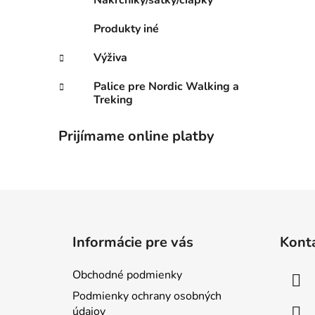
Nákrčníky/šatky/čiapky
Produkty iné
Výživa
Palice pre Nordic Walking a
Treking
Prijímame online platby
Z
á
Informácie pre vás
Kont
p
ä
Obchodné podmienky
t
Podmienky ochrany osobných
i
údajov