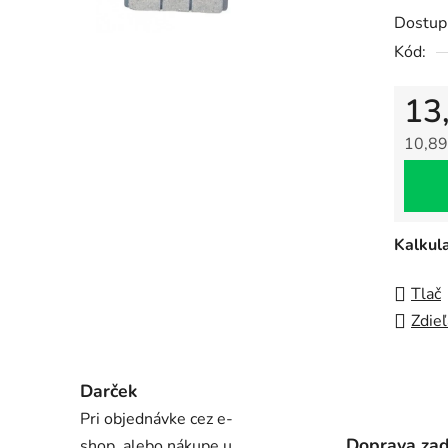
0,0
Dostup
z
Kód:
5
hviezdi
13
10,89
Jedno
Kalkul
Tlač
Zdieľ
Darček
Pri objednávke cez e-
Doprava za
shop, alebo nákupe u