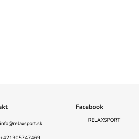
akt
Facebook
RELAXSPORT
info
@
relaxsport.sk
+421905747469