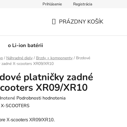
Prihlásenie
Registrácia
PRÁZDNY KOŠÍK
NÁKUPNÝ
KOŠÍK
o Li-ion batérii
op
/
Náhradné diely
/
Brzdy + komponenty
/
Brzdové
y zadné X-scooters XR09/XR10
dové platničky zadné
scooters XR09/XR10
rné
notené
Podrobnosti hodnotenia
enie
:
X-SCOOTERS
tu
pre X-scooters XR09/XR10.