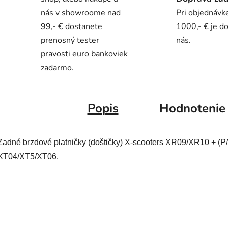
nás v showroome nad
Pri objednávk
99,- € dostanete
1000,- € je d
prenosný tester
nás.
pravosti euro bankoviek
zadarmo.
Popis
Hodnotenie
Zadné brzdové platničky (doštičky) X-scooters XR09/XR10 + (P
XT04/XT5/XT06.