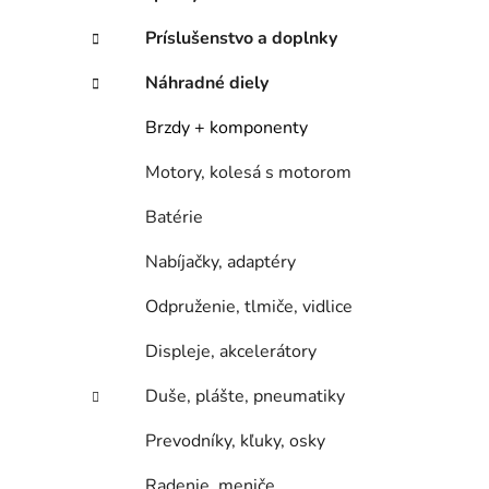
e
l
Príslušenstvo a doplnky
Náhradné diely
Brzdy + komponenty
Motory, kolesá s motorom
Batérie
Nabíjačky, adaptéry
Odpruženie, tlmiče, vidlice
Displeje, akcelerátory
Duše, plášte, pneumatiky
Prevodníky, kľuky, osky
Radenie, meniče