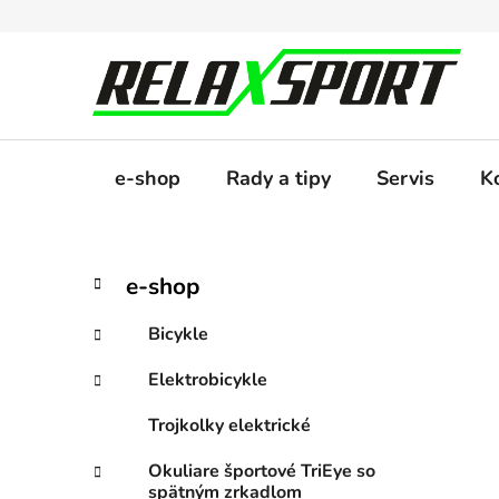
Prejsť
na
obsah
e-shop
Rady a tipy
Servis
K
B
K
Preskočiť
e-shop
a
kategórie
o
t
č
Bicykle
e
n
g
Elektrobicykle
ý
ó
p
r
Trojkolky elektrické
i
a
e
n
Okuliare športové TriEye so
spätným zrkadlom