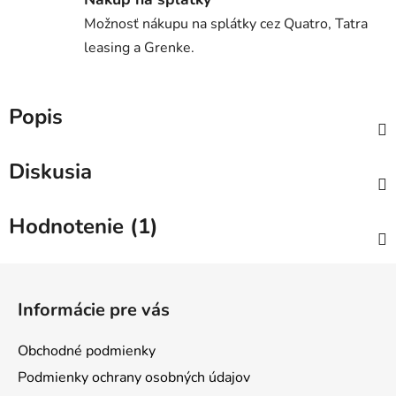
Možnosť nákupu na splátky cez Quatro, Tatra
leasing a Grenke.
Popis
Diskusia
Hodnotenie (1)
Z
á
Informácie pre vás
p
ä
Obchodné podmienky
t
Podmienky ochrany osobných údajov
i