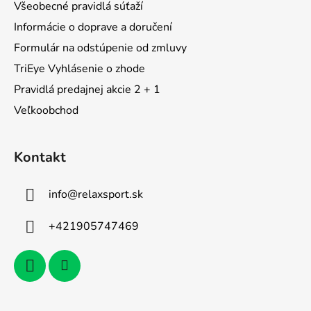
Všeobecné pravidlá súťaží
e
Informácie o doprave a doručení
Formulár na odstúpenie od zmluvy
TriEye Vyhlásenie o zhode
Pravidlá predajnej akcie 2 + 1
Veľkoobchod
Kontakt
info
@
relaxsport.sk
+421905747469