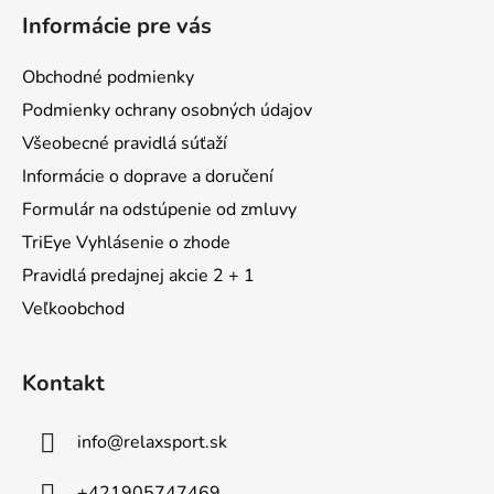
á
Informácie pre vás
p
ä
Obchodné podmienky
t
Podmienky ochrany osobných údajov
i
Všeobecné pravidlá súťaží
e
Informácie o doprave a doručení
Formulár na odstúpenie od zmluvy
TriEye Vyhlásenie o zhode
Pravidlá predajnej akcie 2 + 1
Veľkoobchod
Kontakt
info
@
relaxsport.sk
+421905747469