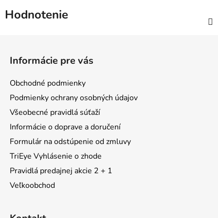
Hodnotenie
Z
á
Informácie pre vás
p
ä
Obchodné podmienky
t
Podmienky ochrany osobných údajov
i
Všeobecné pravidlá súťaží
e
Informácie o doprave a doručení
Formulár na odstúpenie od zmluvy
TriEye Vyhlásenie o zhode
Pravidlá predajnej akcie 2 + 1
Veľkoobchod