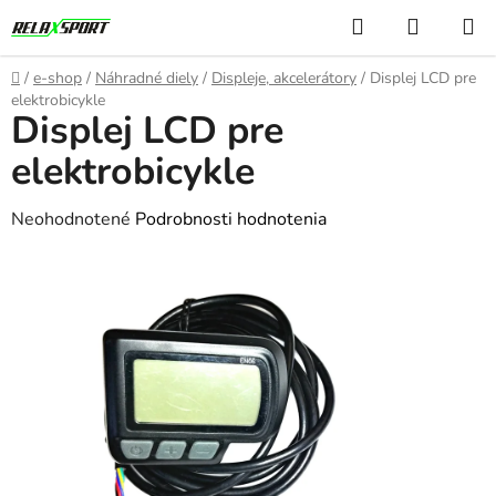
Prejsť
Hľadať
NÁKUP
na
KOŠÍK
obsah
Domov
/
e-shop
/
Náhradné diely
/
Displeje, akcelerátory
/
Displej LCD pre
elektrobicykle
Displej LCD pre
elektrobicykle
Priemerné
Neohodnotené
Podrobnosti hodnotenia
hodnotenie
produktu
je
0,0
z
5
hviezdičiek.