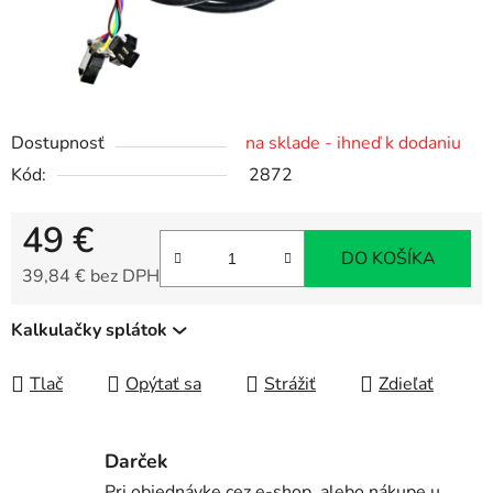
Dostupnosť
na sklade - ihneď k dodaniu
Kód:
2872
49 €
DO KOŠÍKA
39,84 € bez DPH
Jednotková cena:
Kalkulačky splátok
Tlač
Opýtať sa
Strážiť
Zdieľať
Darček
Pri objednávke cez e-shop, alebo nákupe u