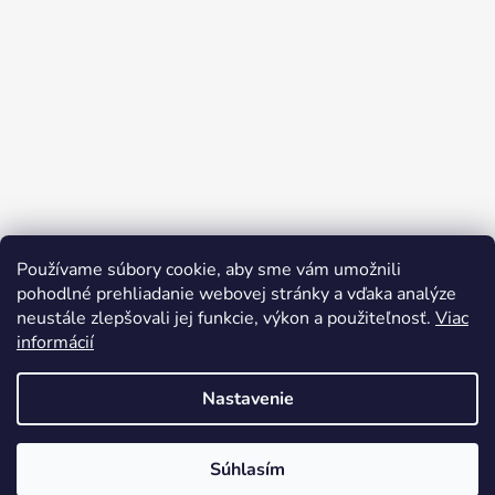
Používame súbory cookie, aby sme vám umožnili
Sledovať na Instagrame
pohodlné prehliadanie webovej stránky a vďaka analýze
neustále zlepšovali jej funkcie, výkon a použiteľnosť.
Viac
informácií
Nastavenie
Súhlasím
Vytvoril Shoptet