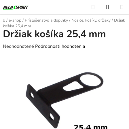
Prejsť
Hľadať
NÁKUP
na
KOŠÍK
obsah
Domov
/
e-shop
/
Príslušenstvo a doplnky
/
Nosiče, košíky, držiaky
/
Držiak
košíka 25,4 mm
Držiak košíka 25,4 mm
Priemerné
Neohodnotené
Podrobnosti hodnotenia
hodnotenie
produktu
je
0,0
z
5
hviezdičiek.