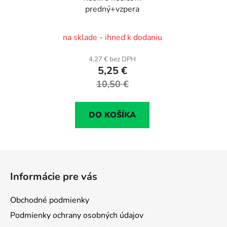
predný+vzpera
na sklade - ihneď k dodaniu
4,27 € bez DPH
5,25 €
10,50 €
DO KOŠÍKA
Z
á
Informácie pre vás
p
ä
Obchodné podmienky
t
Podmienky ochrany osobných údajov
i