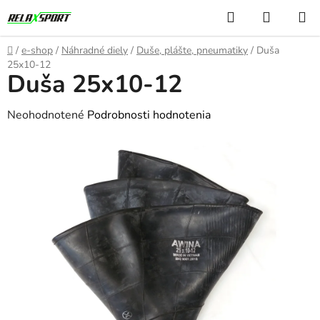
Prejsť
Hľadať
NÁKUP
na
KOŠÍK
obsah
Domov
/
e-shop
/
Náhradné diely
/
Duše, plášte, pneumatiky
/
Duša
25x10-12
Duša 25x10-12
Priemerné
Neohodnotené
Podrobnosti hodnotenia
hodnotenie
produktu
je
0,0
z
5
hviezdičiek.