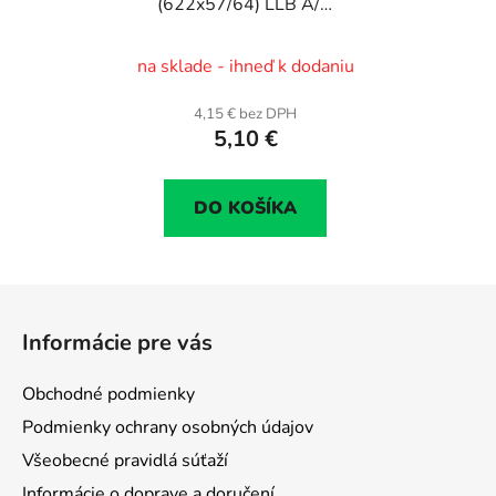
(622x57/64) LLB A/V
ventil mpb
na sklade - ihneď k dodaniu
4,15 € bez DPH
5,10 €
DO KOŠÍKA
Z
á
Informácie pre vás
p
ä
Obchodné podmienky
t
Podmienky ochrany osobných údajov
i
Všeobecné pravidlá súťaží
e
Informácie o doprave a doručení