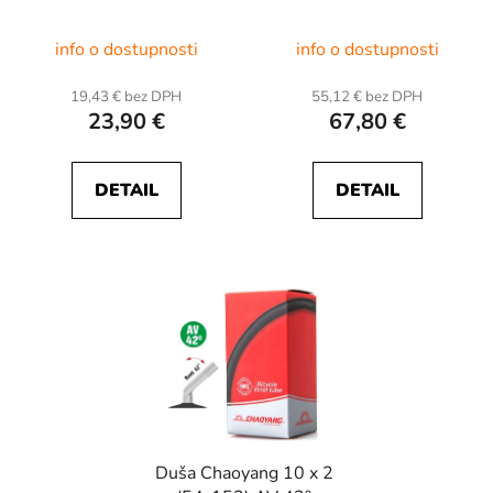
Priemerné
info o dostupnosti
info o dostupnosti
hodnotenie
produktu
19,43 € bez DPH
55,12 € bez DPH
23,90 €
67,80 €
je
3,0
z
DETAIL
DETAIL
5
hviezdičiek.
Duša Chaoyang 10 x 2