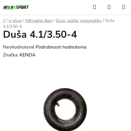
Prejsť
Hľadať
NÁKUP
na
KOŠÍK
obsah
Domov
/
e-shop
/
Náhradné diely
/
Duše, plášte, pneumatiky
/
Duša
4.1/3.50-4
Duša 4.1/3.50-4
Priemerné
Neohodnotené
Podrobnosti hodnotenia
hodnotenie
Značka:
KENDA
produktu
je
0,0
z
5
hviezdičiek.