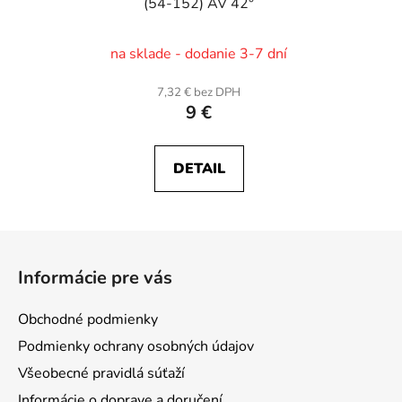
(54-152) AV 42°
na sklade - dodanie 3-7 dní
7,32 € bez DPH
9 €
DETAIL
Z
á
Informácie pre vás
p
ä
Obchodné podmienky
t
Podmienky ochrany osobných údajov
i
Všeobecné pravidlá súťaží
e
Informácie o doprave a doručení