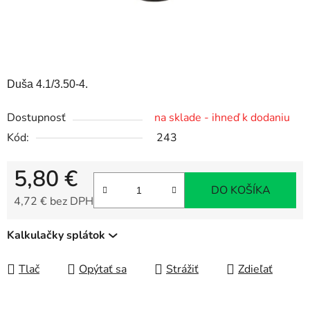
Duša 4.1/3.50-4.
Dostupnosť
na sklade - ihneď k dodaniu
Kód:
243
5,80 €
DO KOŠÍKA
4,72 € bez DPH
Jednotková cena:
Kalkulačky splátok
Tlač
Opýtať sa
Strážiť
Zdieľať