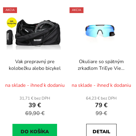
AKCIA
AKCIA
Vak prepravný pre
Okuliare so spätným
kolobežku alebo bicykel
zrkadlom TriEye View
Air Revo Max Blue
na sklade - ihneď k dodaniu
na sklade - ihneď k dodaniu
31,71 € bez DPH
64,23 € bez DPH
39 €
79 €
69,90 €
99 €
DO KOŠÍKA
DETAIL