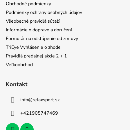
ä
Obchodné podmienky
t
Podmienky ochrany osobných údajov
i
Všeobecné pravidlá súťaží
e
Informácie o doprave a doručení
Formulár na odstúpenie od zmluvy
TriEye Vyhlásenie o zhode
Pravidlá predajnej akcie 2 + 1
Veľkoobchod
Kontakt
info
@
relaxsport.sk
+421905747469