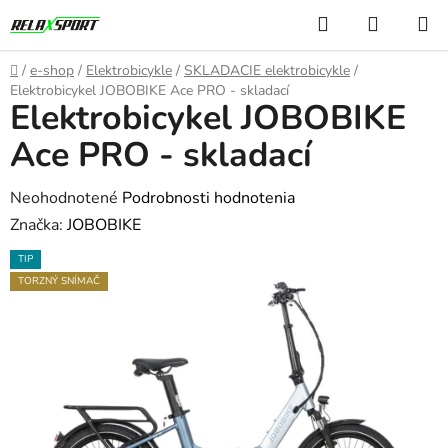
Prejsť
Hľadať
NÁKUP
na
KOŠÍK
obsah
Domov
/
e-shop
/
Elektrobicykle
/
SKLADACIE elektrobicykle
/
Elektrobicykel JOBOBIKE Ace PRO - skladací
Elektrobicykel JOBOBIKE
Ace PRO - skladací
Priemerné
Neohodnotené
Podrobnosti hodnotenia
hodnotenie
Značka:
JOBOBIKE
produktu
TIP
je
TORZNÝ SNÍMAČ
0,0
z
5
hviezdičiek.