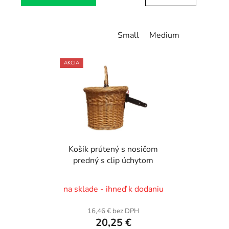
Small
Medium
AKCIA
Košík prútený s nosičom
predný s clip úchytom
na sklade - ihneď k dodaniu
16,46 € bez DPH
20,25 €