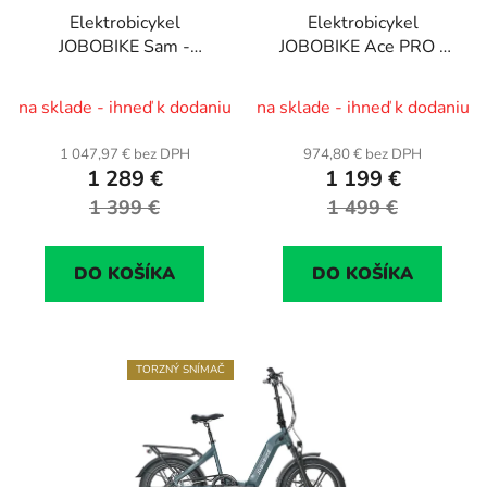
Elektrobicykel
Elektrobicykel
JOBOBIKE Sam -
JOBOBIKE Ace PRO -
skladací
skladací
na sklade - ihneď k dodaniu
na sklade - ihneď k dodaniu
1 047,97 € bez DPH
974,80 € bez DPH
1 289 €
1 199 €
1 399 €
1 499 €
DO KOŠÍKA
DO KOŠÍKA
TORZNÝ SNÍMAČ