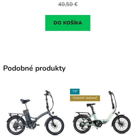
40,50 €
DO KOŠÍKA
Podobné produkty
TIP
TORZNÝ SNÍMAČ