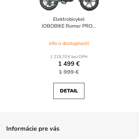
Elektrobicykel
JOBOBIKE Romer PRO -
skladací
info o dostupnosti
1 218,70 € bez DPH
1 499 €
1 999 €
DETAIL
Z
á
Informácie pre vás
p