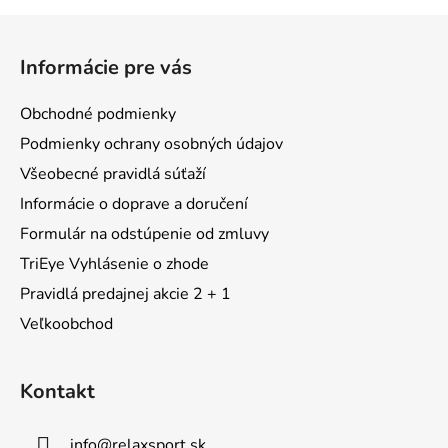
Z
á
Informácie pre vás
p
ä
Obchodné podmienky
t
Podmienky ochrany osobných údajov
i
Všeobecné pravidlá súťaží
e
Informácie o doprave a doručení
Formulár na odstúpenie od zmluvy
TriEye Vyhlásenie o zhode
Pravidlá predajnej akcie 2 + 1
Veľkoobchod
Kontakt
info
@
relaxsport.sk