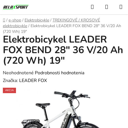
Prejsť
Hľadať
NÁKUP
na
KOŠÍK
obsah
Domov
/
e-shop
/
Elektrobicykle
/
TREKINGOVÉ / KROSOVÉ
elektrobicykle
/
Elektrobicykel LEADER FOX BEND 28" 36 V/20 Ah
(720 Wh) 19"
Elektrobicykel LEADER
FOX BEND 28" 36 V/20 Ah
(720 Wh) 19"
Priemerné
Neohodnotené
Podrobnosti hodnotenia
hodnotenie
Značka:
LEADER FOX
produktu
AKCIA
je
0,0
z
5
hviezdičiek.