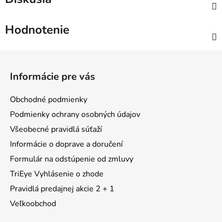
Hodnotenie
Z
á
Informácie pre vás
p
ä
Obchodné podmienky
t
Podmienky ochrany osobných údajov
i
Všeobecné pravidlá súťaží
e
Informácie o doprave a doručení
Formulár na odstúpenie od zmluvy
TriEye Vyhlásenie o zhode
Pravidlá predajnej akcie 2 + 1
Veľkoobchod