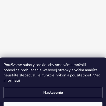
Používame súbory cookie, aby sme vám umožnili
Sledovať na Instagrame
pohodlné prehliadanie webovej stránky a vďaka analýze
neustále zlepšovali jej funkcie, výkon a použiteľnosť.
Viac
informácií
Nastavenie