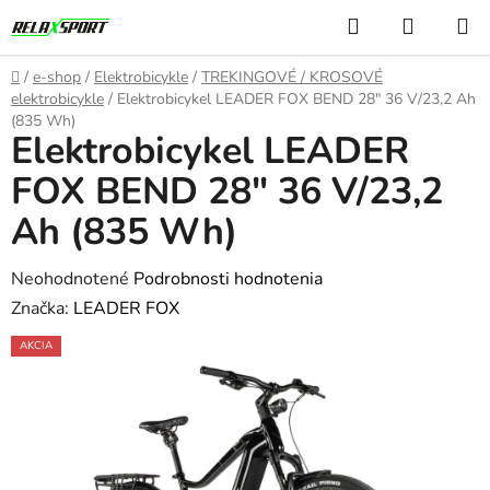
Prejsť
Hľadať
NÁKUP
na
KOŠÍK
obsah
Domov
/
e-shop
/
Elektrobicykle
/
TREKINGOVÉ / KROSOVÉ
elektrobicykle
/
Elektrobicykel LEADER FOX BEND 28" 36 V/23,2 Ah
(835 Wh)
Elektrobicykel LEADER
FOX BEND 28" 36 V/23,2
Ah (835 Wh)
Priemerné
Neohodnotené
Podrobnosti hodnotenia
hodnotenie
Značka:
LEADER FOX
produktu
AKCIA
je
0,0
z
5
hviezdičiek.