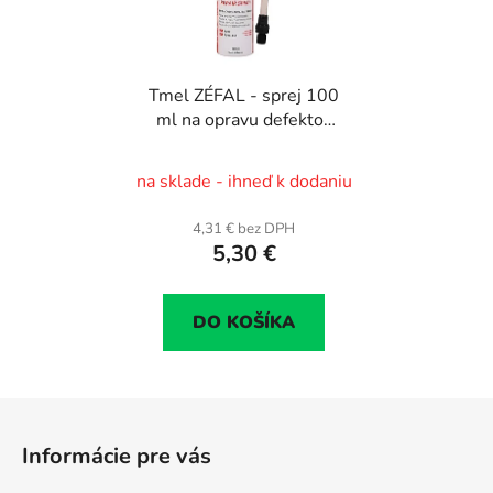
Tmel ZÉFAL - sprej 100
ml na opravu defektov
bez držiaka
na sklade - ihneď k dodaniu
4,31 € bez DPH
5,30 €
DO KOŠÍKA
Z
á
Informácie pre vás
p