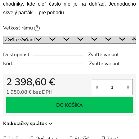
chodníky, kde cieľ často nie je na dohľad. Jednoducho
skvelý parťák… pre pohodu.
Veľkosť rámu
?
Dostupnosť
Zvoľte variant
Kód:
Zvoľte variant
2 398,60 €
1 950,08 € bez DPH
Jednotková cena:
DO KOŠÍKA
Kalkulačky splátok
Tlač
Opýtať sa
Strážiť
Zdieľať