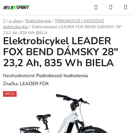
Prejsť
Hľadať
NÁKUP
na
KOŠÍK
obsah
Domov
/
e-shop
/
Elektrobicykle
/
TREKINGOVÉ / KROSOVÉ
elektrobicykle
/
Elektrobicykel LEADER FOX BEND DÁMSKY 28"
23,2 Ah, 835 Wh BIELA
Elektrobicykel LEADER
FOX BEND DÁMSKY 28"
23,2 Ah, 835 Wh BIELA
Priemerné
Neohodnotené
Podrobnosti hodnotenia
hodnotenie
Značka:
LEADER FOX
produktu
AKCIA
je
0,0
z
5
hviezdičiek.