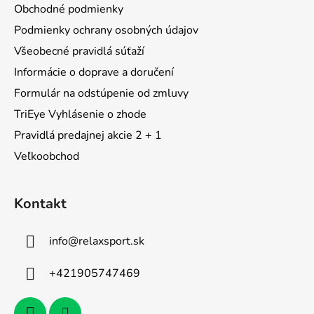
ä
Obchodné podmienky
t
Podmienky ochrany osobných údajov
i
Všeobecné pravidlá súťaží
e
Informácie o doprave a doručení
Formulár na odstúpenie od zmluvy
TriEye Vyhlásenie o zhode
Pravidlá predajnej akcie 2 + 1
Veľkoobchod
Kontakt
info
@
relaxsport.sk
+421905747469