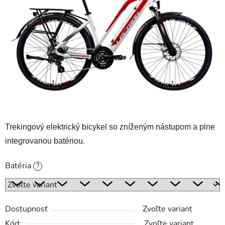
5
hviezdičiek.
Trekingový elektrický bicykel so zníženým nástupom a plne
integrovanou batériou.
Batéria
?
Dostupnosť
Zvoľte variant
Kód:
Zvoľte variant