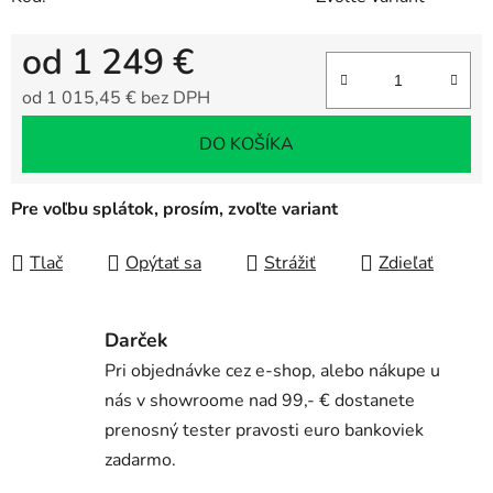
od
1 249 €
od
1 015,45 €
bez DPH
Jednotková cena:
DO KOŠÍKA
Pre voľbu splátok, prosím, zvoľte variant
Tlač
Opýtať sa
Strážiť
Zdieľať
Darček
Pri objednávke cez e-shop, alebo nákupe u
nás v showroome nad 99,- € dostanete
prenosný tester pravosti euro bankoviek
zadarmo.