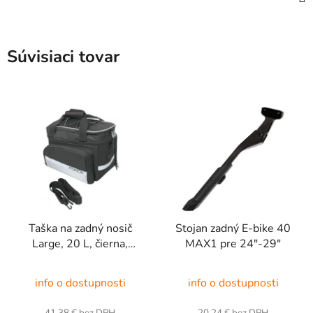
Súvisiaci tovar
Taška na zadný nosič
Stojan zadný E-bike 40
Large, 20 L, čierna,
MAX1 pre 24"-29"
FORCE
info o dostupnosti
info o dostupnosti
41,38 € bez DPH
20,24 € bez DPH