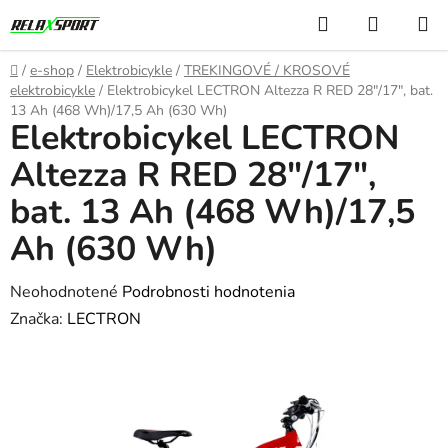
Prejsť
Hľadať
NÁKUP
na
KOŠÍK
obsah
Domov
/
e-shop
/
Elektrobicykle
/
TREKINGOVÉ / KROSOVÉ
elektrobicykle
/
Elektrobicykel LECTRON Altezza R RED 28"/17", bat.
13 Ah (468 Wh)/17,5 Ah (630 Wh)
Elektrobicykel LECTRON
Altezza R RED 28"/17",
bat. 13 Ah (468 Wh)/17,5
Ah (630 Wh)
Priemerné
Neohodnotené
Podrobnosti hodnotenia
hodnotenie
Značka:
LECTRON
produktu
je
0,0
z