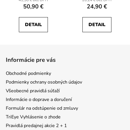
50,90 €
24,90 €
DETAIL
DETAIL
Z
á
Informácie pre vás
p
ä
Obchodné podmienky
t
Podmienky ochrany osobných údajov
i
Všeobecné pravidlá súťaží
e
Informácie o doprave a doručení
Formulár na odstúpenie od zmluvy
TriEye Vyhlásenie o zhode
Pravidlá predajnej akcie 2 + 1