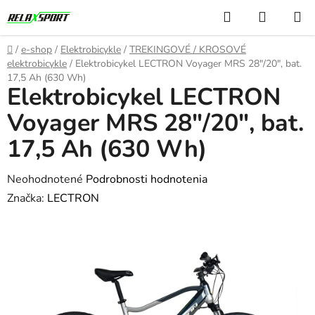
Prejsť
Hľadať
NÁKUP
na
KOŠÍK
obsah
Domov
/
e-shop
/
Elektrobicykle
/
TREKINGOVÉ / KROSOVÉ
elektrobicykle
/
Elektrobicykel LECTRON Voyager MRS 28"/20", bat.
17,5 Ah (630 Wh)
Elektrobicykel LECTRON
Voyager MRS 28"/20", bat.
17,5 Ah (630 Wh)
Priemerné
Neohodnotené
Podrobnosti hodnotenia
hodnotenie
Značka:
LECTRON
produktu
je
0,0
z
5
hviezdičiek.