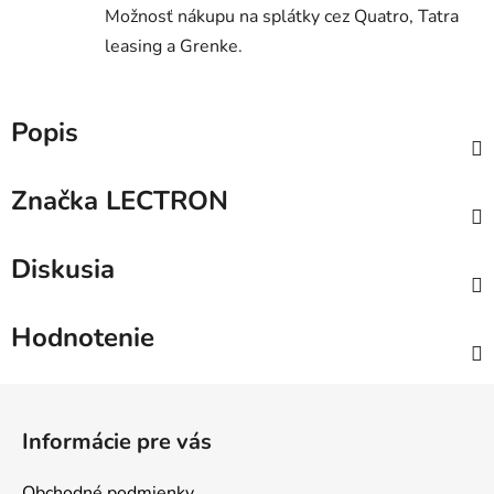
Možnosť nákupu na splátky cez Quatro, Tatra
leasing a Grenke.
Popis
Značka
LECTRON
Diskusia
Hodnotenie
Z
á
Informácie pre vás
p
ä
Obchodné podmienky