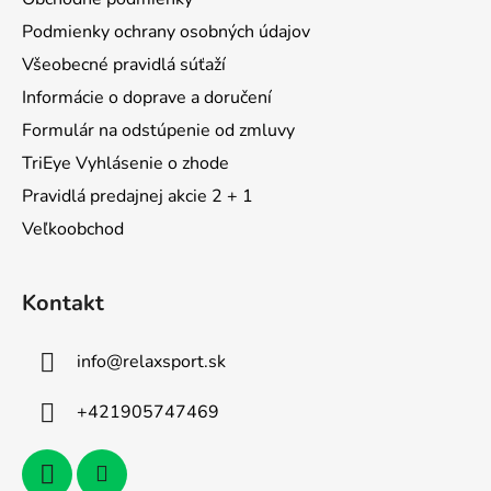
t
Podmienky ochrany osobných údajov
i
Všeobecné pravidlá súťaží
e
Informácie o doprave a doručení
Formulár na odstúpenie od zmluvy
TriEye Vyhlásenie o zhode
Pravidlá predajnej akcie 2 + 1
Veľkoobchod
Kontakt
info
@
relaxsport.sk
+421905747469