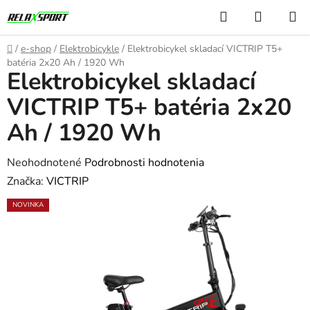
Prejsť
Hľadať
NÁKUP
na
KOŠÍK
obsah
Domov
/
e-shop
/
Elektrobicykle
/
Elektrobicykel skladací VICTRIP T5+
batéria 2x20 Ah / 1920 Wh
Elektrobicykel skladací
VICTRIP T5+ batéria 2x20
Ah / 1920 Wh
Priemerné
Neohodnotené
Podrobnosti hodnotenia
hodnotenie
Značka:
VICTRIP
produktu
NOVINKA
je
0,0
z
5
hviezdičiek.