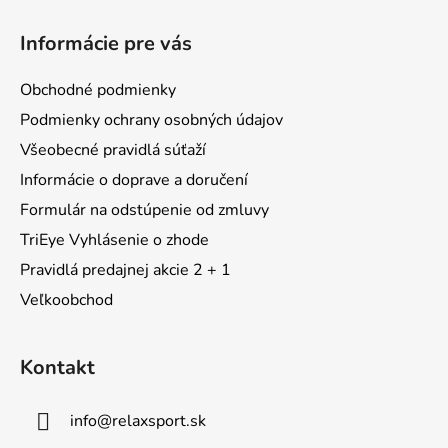
Z
á
Informácie pre vás
p
ä
Obchodné podmienky
t
Podmienky ochrany osobných údajov
i
Všeobecné pravidlá súťaží
e
Informácie o doprave a doručení
Formulár na odstúpenie od zmluvy
TriEye Vyhlásenie o zhode
Pravidlá predajnej akcie 2 + 1
Veľkoobchod
Kontakt
info
@
relaxsport.sk