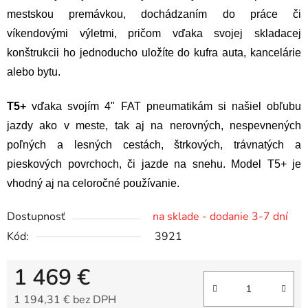
mestskou premávkou, dochádzaním do práce či
víkendovými výletmi, pričom vďaka svojej
skladacej
konštrukcii ho jednoducho uložíte do kufra auta, kancelárie
alebo bytu.
T5+
vďaka svojím 4" FAT pneumatikám si našiel obľubu
jazdy ako v meste, tak aj na nerovných, nespevnených
poľných a lesných cestách, štrkových, trávnatých a
pieskových povrchoch, či jazde na snehu. Model T5+ je
vhodný aj na celoročné používanie.
Dostupnosť
na sklade - dodanie 3-7 dní
Kód:
3921
1 469 €
1 194,31 € bez DPH