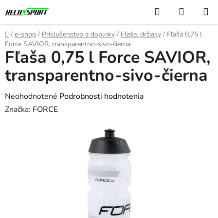
Prejsť
Hľadať
NÁKUP
na
KOŠÍK
obsah
Domov
/
e-shop
/
Príslušenstvo a doplnky
/
Fľaše, držiaky
/
Fľaša 0,75 l
Force SAVIOR, transparentno-sivo-čierna
Fľaša 0,75 l Force SAVIOR,
transparentno-sivo-čierna
Priemerné
Neohodnotené
Podrobnosti hodnotenia
hodnotenie
Značka:
FORCE
produktu
je
0,0
z
5
hviezdičiek.