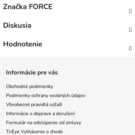
Značka
FORCE
Diskusia
Hodnotenie
Z
á
Informácie pre vás
p
ä
Obchodné podmienky
t
Podmienky ochrany osobných údajov
i
Všeobecné pravidlá súťaží
e
Informácie o doprave a doručení
Formulár na odstúpenie od zmluvy
TriEye Vyhlásenie o zhode