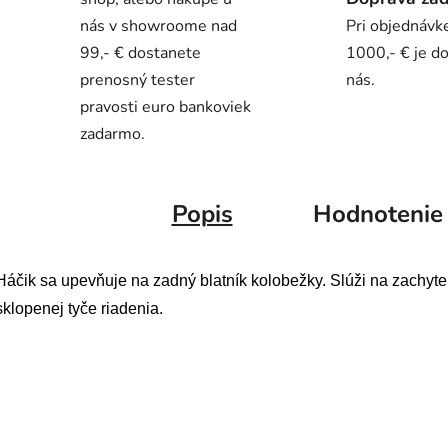
nás v showroome nad
Pri objednávk
99,- € dostanete
1000,- € je d
prenosný tester
nás.
pravosti euro bankoviek
zadarmo.
Popis
Hodnotenie
Háčik sa upevňuje na zadný blatník kolobežky. Slúži na zachyte
sklopenej tyče riadenia.