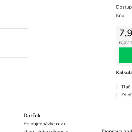
0,0
Dostup
z
Kód:
5
hviezdi
7,
6,42 
Jedno
Kalkul
Tlač
Zdieľ
Darček
Pri objednávke cez e-
Doprava za
shop, alebo nákupe u