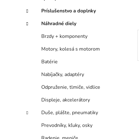
e
l
Príslušenstvo a doplnky
Náhradné diely
Brzdy + komponenty
Motory, kolesá s motorom
Batérie
Nabíjačky, adaptéry
Odpruženie, tlmiče, vidlice
Displeje, akcelerátory
Duše, plášte, pneumatiky
Prevodníky, kľuky, osky
Radenie, meniče