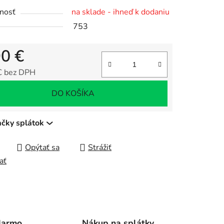
nosť
na sklade - ihneď k dodaniu
753
čiek.
90 €
€ bez DPH
tková cena:
DO KOŠÍKA
ačky splátok
Opýtať sa
Strážiť
ať
darmo
Nákup na splátky