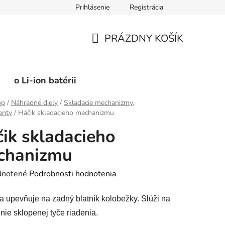
Prihlásenie
Registrácia
PRÁZDNY KOŠÍK
NÁKUPNÝ
KOŠÍK
o Li-ion batérii
op
/
Náhradné diely
/
Skladacie mechanizmy,
enty
/
Háčik skladacieho mechanizmu
ik skladacieho
chanizmu
rné
notené
Podrobnosti hodnotenia
enie
a upevňuje na zadný blatník kolobežky. Slúži na
tu
nie sklopenej tyče riadenia.