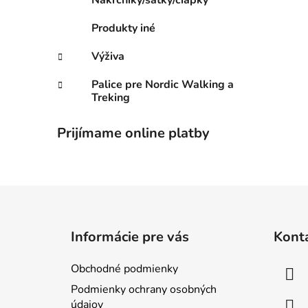
Nákrčníky/šatky/čiapky
Produkty iné
Výživa
Palice pre Nordic Walking a
Treking
Prijímame online platby
Z
á
Informácie pre vás
Kont
p
ä
Obchodné podmienky
t
Podmienky ochrany osobných
i
údajov