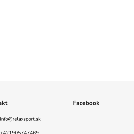
akt
Facebook
info
@
relaxsport.sk
+421905747469