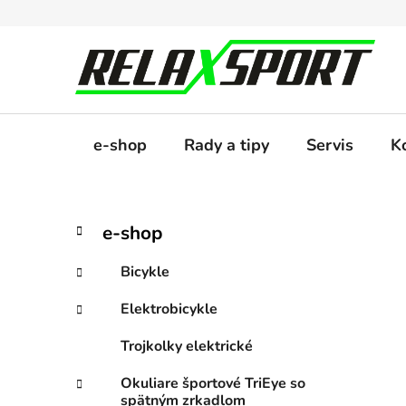
Prejsť
na
obsah
e-shop
Rady a tipy
Servis
K
B
K
Preskočiť
e-shop
a
kategórie
o
t
č
Bicykle
e
n
g
Elektrobicykle
ý
ó
p
r
Trojkolky elektrické
i
a
e
n
Okuliare športové TriEye so
spätným zrkadlom