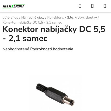
Prejsť
Hľadať
NÁKUP
na
KOŠÍK
obsah
Domov
/
e-shop
/
Náhradné diely
/
Konektory, káble, krytky, skrutky
/
Konektor nabíjačky DC 5,5 - 2,1 samec
Konektor nabíjačky DC 5,5
- 2,1 samec
Priemerné
Neohodnotené
Podrobnosti hodnotenia
hodnotenie
produktu
je
0,0
z
5
hviezdičiek.