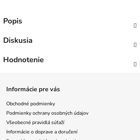
Popis
Diskusia
Hodnotenie
Z
á
Informácie pre vás
p
ä
Obchodné podmienky
t
Podmienky ochrany osobných údajov
i
Všeobecné pravidlá súťaží
e
Informácie o doprave a doručení