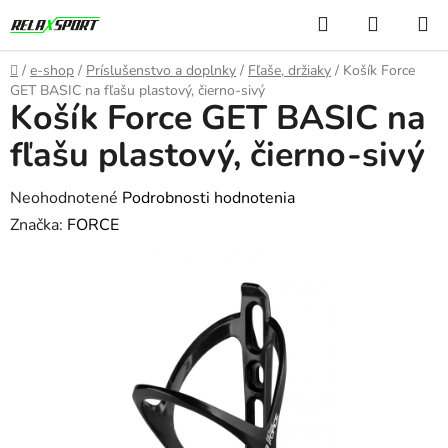
Prejsť
Hľadať
NÁKUP
na
KOŠÍK
obsah
Domov
/
e-shop
/
Príslušenstvo a doplnky
/
Fľaše, držiaky
/
Košík Force
GET BASIC na fľašu plastový, čierno-sivý
Košík Force GET BASIC na
fľašu plastový, čierno-sivý
Priemerné
Neohodnotené
Podrobnosti hodnotenia
hodnotenie
Značka:
FORCE
produktu
je
0,0
z
5
hviezdičiek.