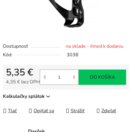
Dostupnosť
na sklade - ihneď k dodaniu
Kód:
3038
5,35 €
DO KOŠÍKA
4,35 € bez DPH
Jednotková cena:
Kalkulačky splátok
Tlač
Opýtať sa
Strážiť
Zdieľať
Darček