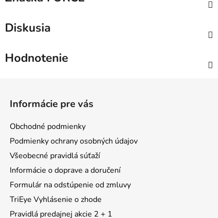
Diskusia
Hodnotenie
Z
á
Informácie pre vás
p
ä
Obchodné podmienky
t
Podmienky ochrany osobných údajov
i
Všeobecné pravidlá súťaží
e
Informácie o doprave a doručení
Formulár na odstúpenie od zmluvy
TriEye Vyhlásenie o zhode
Pravidlá predajnej akcie 2 + 1