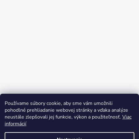
Používame súbory cookie, aby sme vám umožnili
Sledovať na Instagrame
pohodlné prehliadanie webovej stránky a vďaka analýze
neustále zlepšovali jej funkcie, výkon a použiteľnosť.
Viac
informácií