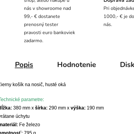
Doprava za
shop, alebo nákupe u
nás v showroome nad
Pri objednávk
99,- € dostanete
1000,- € je d
prenosný tester
nás.
pravosti euro bankoviek
zadarmo.
Popis
Hodnotenie
Disk
čierny košík na nosič, husté oká
Technické parametre:
dĺžka:
380 mm x
šírka:
290 mm x
výška:
190 mm
vrátane úchytu
materiál:
Fe železo
hmotnosť:
795 g