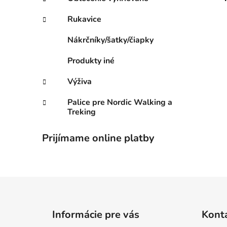
Rukavice
Nákrčníky/šatky/čiapky
Produkty iné
Výživa
Palice pre Nordic Walking a
Treking
Prijímame online platby
Z
á
Informácie pre vás
Kont
p