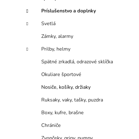
e
l
Príslušenstvo a doplnky
Svetlá
Zámky, alarmy
Prilby, helmy
Spätné zrkadlá, odrazové sklíčka
Okuliare športové
Nosiče, košíky, držiaky
Ruksaky, vaky, tašky, puzdra
Boxy, kufre, brašne
Chrániče
Zvončeky, gripy, pumpy