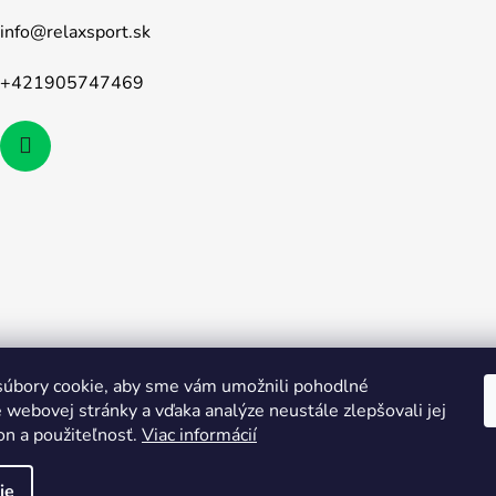
info
@
relaxsport.sk
+421905747469
úbory cookie, aby sme vám umožnili pohodlné
 webovej stránky a vďaka analýze neustále zlepšovali jej
on a použiteľnosť.
Viac informácií
ie