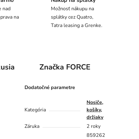
darmo
Nákup na splátky
e nad
Možnosť nákupu na
oprava na
splátky cez Quatro,
Tatra leasing a Grenke.
usia
Značka
FORCE
Dodatočné parametre
Nosiče,
Kategória
košíky,
držiaky
Záruka
2 roky
859262