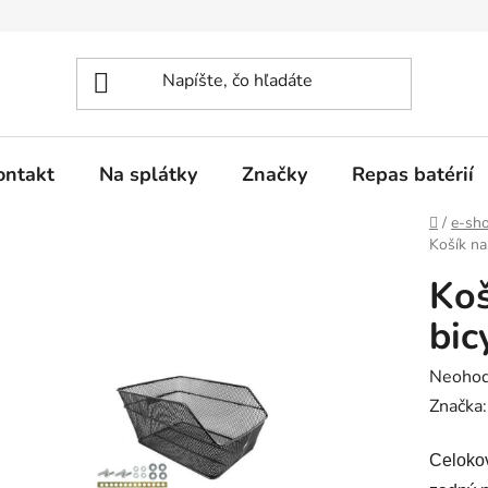
ontakt
Na splátky
Značky
Repas batérií
Domov
/
e-sh
Košík na
Koš
bic
Prieme
Neohod
hodnot
Značka
produk
Celokov
je