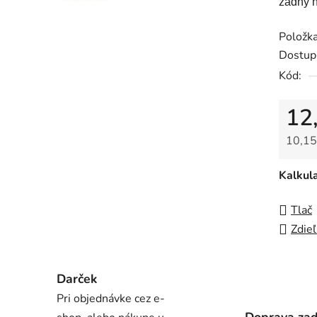
0,0
zadný n
z
Položk
5
Dostup
hviezdi
Kód:
12
10,15
Jedno
Kalkul
Tlač
Zdieľ
Darček
Pri objednávke cez e-