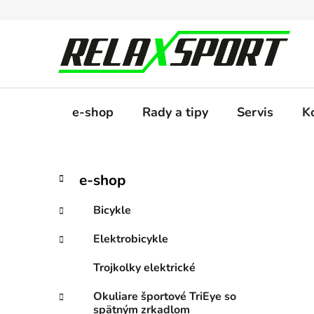
Prejsť
na
obsah
e-shop
Rady a tipy
Servis
K
B
K
Preskočiť
e-shop
a
kategórie
o
t
č
Bicykle
e
n
g
Elektrobicykle
ý
ó
p
r
Trojkolky elektrické
i
a
e
n
Okuliare športové TriEye so
spätným zrkadlom