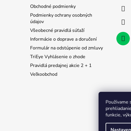
ä
Obchodné podmienky
t
Podmienky ochrany osobných
i
údajov
e
Všeobecné pravidlá súťaží
Informácie o doprave a doručení
Formulár na odstúpenie od zmluvy
TriEye Vyhlásenie o zhode
Pravidlá predajnej akcie 2 + 1
Veľkoobchod
Používame s
prehliadanie
funkcie, výk
Nastaven