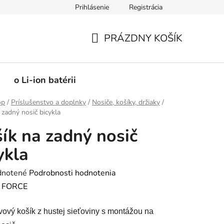
Prihlásenie
Registrácia
PRÁZDNY KOŠÍK
NÁKUPNÝ
KOŠÍK
o Li-ion batérii
op
/
Príslušenstvo a doplnky
/
Nosiče, košíky, držiaky
/
 zadný nosič bicykla
ík na zadný nosič
ykla
rné
notené
Podrobnosti hodnotenia
enie
:
FORCE
tu
ový košík z hustej sieťoviny s montážou na