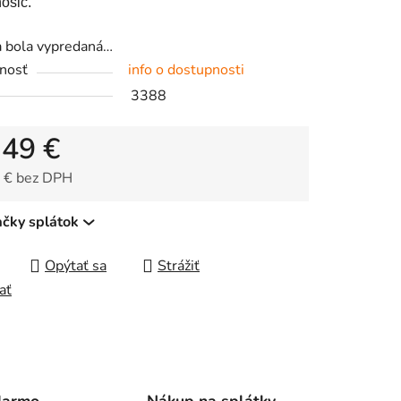
osič.
a bola vypredaná…
nosť
info o dostupnosti
čiek.
3388
,49 €
 € bez DPH
tková cena:
ačky splátok
Opýtať sa
Strážiť
ať