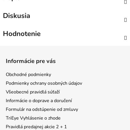
Diskusia
Hodnotenie
Z
á
Informácie pre vás
p
ä
Obchodné podmienky
t
Podmienky ochrany osobných údajov
i
Všeobecné pravidlá súťaží
e
Informácie o doprave a doručení
Formulár na odstúpenie od zmluvy
TriEye Vyhlásenie o zhode
Pravidlá predajnej akcie 2 + 1