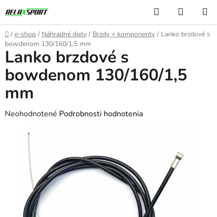
Prejsť
Hľadať
NÁKUP
na
KOŠÍK
obsah
Domov
/
e-shop
/
Náhradné diely
/
Brzdy + komponenty
/
Lanko brzdové s
bowdenom 130/160/1,5 mm
Lanko brzdové s
bowdenom 130/160/1,5
mm
Priemerné
Neohodnotené
Podrobnosti hodnotenia
hodnotenie
produktu
je
0,0
z
5
hviezdičiek.