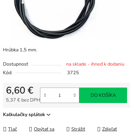
Hrúbka 1,5 mm.
Dostupnosť
na sklade - ihneď k dodaniu
Kód:
3725
6,60 €
DO KOŠÍKA
5,37 € bez DPH
Jednotková cena:
Kalkulačky splátok
Tlač
Opýtať sa
Strážiť
Zdieľať