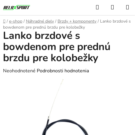
Prejsť
Hľadať
NÁKUP
na
KOŠÍK
obsah
Domov
/
e-shop
/
Náhradné diely
/
Brzdy + komponenty
/
Lanko brzdové s
bowdenom pre prednú brzdu pre kolobežky
Lanko brzdové s
bowdenom pre prednú
brzdu pre kolobežky
Priemerné
Neohodnotené
Podrobnosti hodnotenia
hodnotenie
produktu
je
0,0
z
5
hviezdičiek.