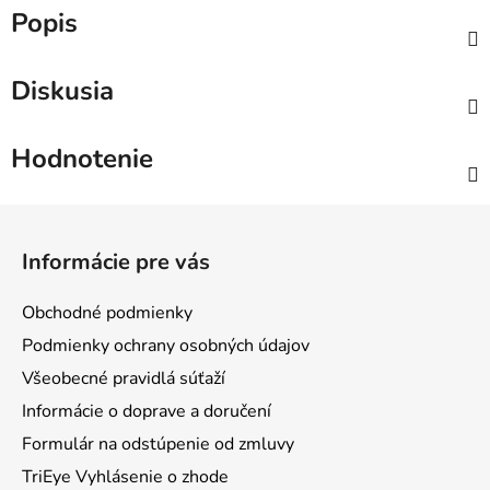
Popis
Diskusia
Hodnotenie
Z
á
Informácie pre vás
p
ä
Obchodné podmienky
t
Podmienky ochrany osobných údajov
i
Všeobecné pravidlá súťaží
e
Informácie o doprave a doručení
Formulár na odstúpenie od zmluvy
TriEye Vyhlásenie o zhode