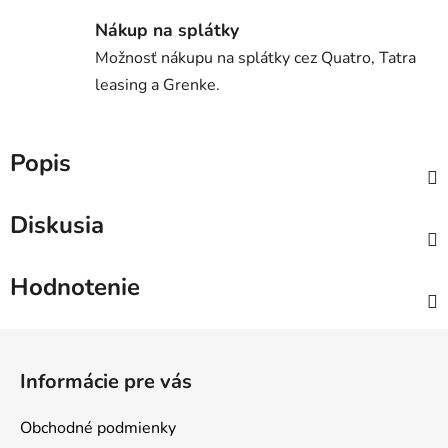
Nákup na splátky
Možnosť nákupu na splátky cez Quatro, Tatra
leasing a Grenke.
Popis
Diskusia
Hodnotenie
Z
á
Informácie pre vás
p
ä
Obchodné podmienky
t