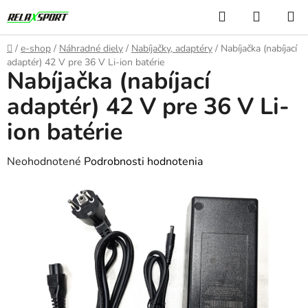
Prejsť
Hľadať
NÁKUP
na
KOŠÍK
obsah
Domov
/
e-shop
/
Náhradné diely
/
Nabíjačky, adaptéry
/
Nabíjačka (nabíjací
adaptér) 42 V pre 36 V Li-ion batérie
Nabíjačka (nabíjací
adaptér) 42 V pre 36 V Li-
ion batérie
Priemerné
Neohodnotené
Podrobnosti hodnotenia
hodnotenie
produktu
je
0,0
z
5
hviezdičiek.