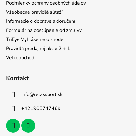
Podmienky ochrany osobných údajov
i
Všeobecné pravidlá súťaží
e
Informácie o doprave a doručení
Formulár na odstúpenie od zmluvy
TriEye Vyhlásenie o zhode
Pravidlá predajnej akcie 2 + 1
Veľkoobchod
Kontakt
info
@
relaxsport.sk
+421905747469