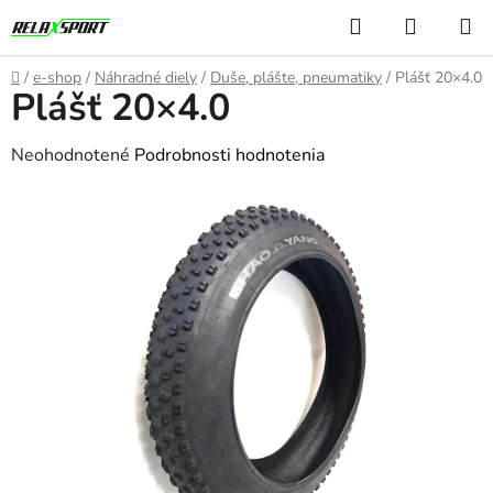
Prejsť
Hľadať
NÁKUP
na
KOŠÍK
obsah
Domov
/
e-shop
/
Náhradné diely
/
Duše, plášte, pneumatiky
/
Plášť 20×4.0
Plášť 20×4.0
Priemerné
Neohodnotené
Podrobnosti hodnotenia
hodnotenie
produktu
je
0,0
z
5
hviezdičiek.