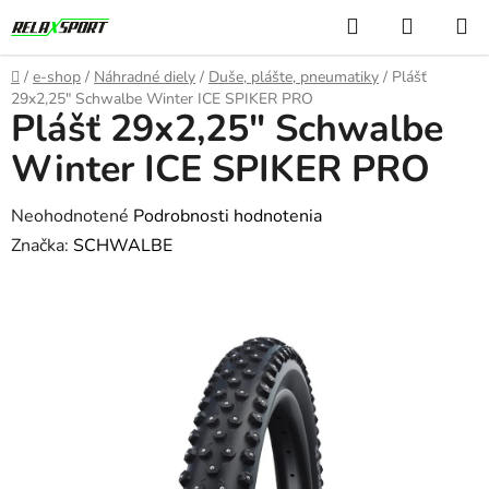
Prejsť
Hľadať
NÁKUP
na
KOŠÍK
obsah
Domov
/
e-shop
/
Náhradné diely
/
Duše, plášte, pneumatiky
/
Plášť
29x2,25" Schwalbe Winter ICE SPIKER PRO
Plášť 29x2,25" Schwalbe
Winter ICE SPIKER PRO
Priemerné
Neohodnotené
Podrobnosti hodnotenia
hodnotenie
Značka:
SCHWALBE
produktu
je
0,0
z
5
hviezdičiek.