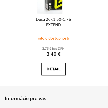
Duša 26×1,50-1,75
EXTEND
info o dostupnosti
2,76 € bez DPH
3,40 €
DETAIL
Z
á
Informácie pre vás
p
ä