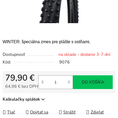
WINTER: špeciálna zmes pre plášte s ostňami.
Dostupnosť
na sklade - dodanie 3-7 dní
Kód:
9076
79,90 €
DO KOŠÍKA
64,96 € bez DPH
Jednotková cena:
Kalkulačky splátok
Tlač
Opýtať sa
Strážiť
Zdieľať