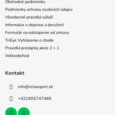
Obchodné podmienky
t
Podmienky ochrany osobných údajov
i
Všeobecné pravidlá súťaží
e
Informácie o doprave a doručení
Formulár na odstúpenie od zmluvy
TriEye Vyhlásenie o zhode
Pravidlá predajnej akcie 2 + 1
Veľkoobchod
Kontakt
info
@
relaxsport.sk
+421905747469