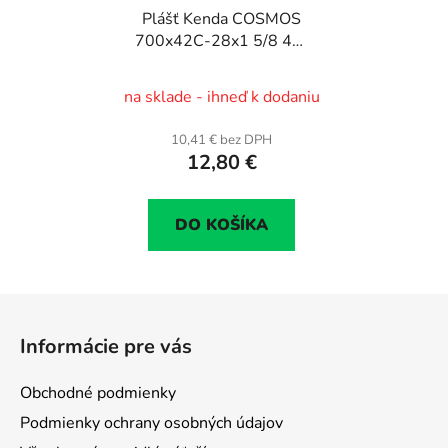
Plášť Kenda COSMOS
700x42C-28x1 5/8 44-
622
na sklade - ihneď k dodaniu
10,41 € bez DPH
12,80 €
DO KOŠÍKA
Z
á
Informácie pre vás
p
ä
Obchodné podmienky
t
Podmienky ochrany osobných údajov
i