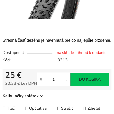
Stredná časť dezénu je navrhnutá pre čo najlepšie brzdenie.
Dostupnosť
na sklade - ihneď k dodaniu
Kód:
3313
25 €
DO KOŠÍKA
20,33 € bez DPH
Jednotková cena:
Kalkulačky splátok
Tlač
Opýtať sa
Strážiť
Zdieľať