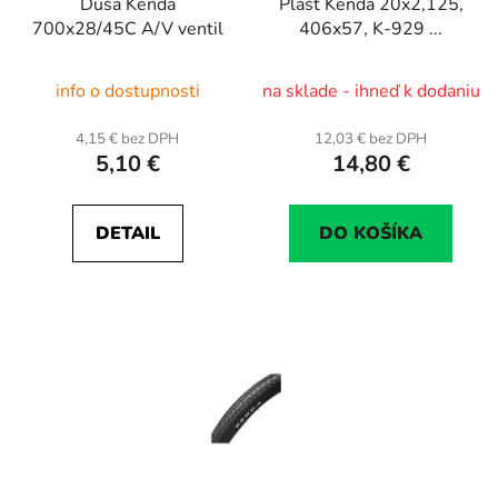
Duša Kenda
Plášť Kenda 20x2,125,
700x28/45C A/V ventil
406x57, K-929 ...
info o dostupnosti
na sklade - ihneď k dodaniu
4,15 € bez DPH
12,03 € bez DPH
5,10 €
14,80 €
DETAIL
DO KOŠÍKA