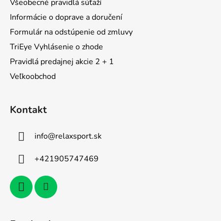
Všeobecné pravidlá súťaží
e
Informácie o doprave a doručení
Formulár na odstúpenie od zmluvy
TriEye Vyhlásenie o zhode
Pravidlá predajnej akcie 2 + 1
Veľkoobchod
Kontakt
info
@
relaxsport.sk
+421905747469