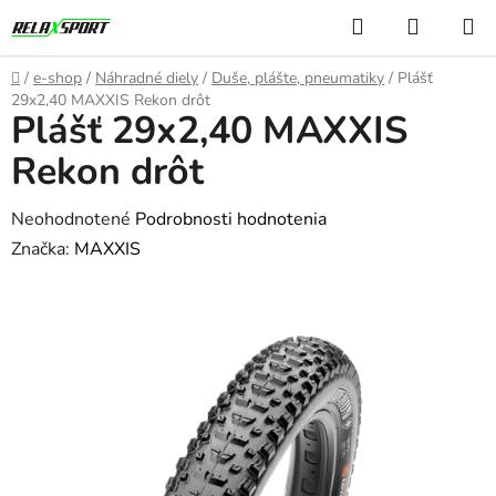
Prejsť
Hľadať
NÁKUP
na
KOŠÍK
obsah
Domov
/
e-shop
/
Náhradné diely
/
Duše, plášte, pneumatiky
/
Plášť
29x2,40 MAXXIS Rekon drôt
Plášť 29x2,40 MAXXIS
Rekon drôt
Priemerné
Neohodnotené
Podrobnosti hodnotenia
hodnotenie
Značka:
MAXXIS
produktu
je
0,0
z
5
hviezdičiek.