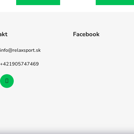
akt
Facebook
info
@
relaxsport.sk
+421905747469