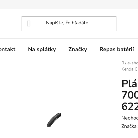
ontakt
Na splátky
Značky
Repas batérií
Domov
/
e-sh
Kenda C
Pl
700
62
Prieme
Neohod
hodnot
Značka
produk