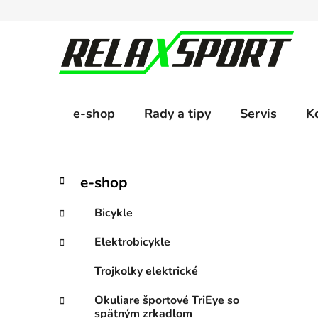
Prejsť
na
obsah
e-shop
Rady a tipy
Servis
K
B
K
Preskočiť
e-shop
a
kategórie
o
t
č
Bicykle
e
n
g
Elektrobicykle
ý
ó
p
r
Trojkolky elektrické
i
a
e
n
Okuliare športové TriEye so
spätným zrkadlom