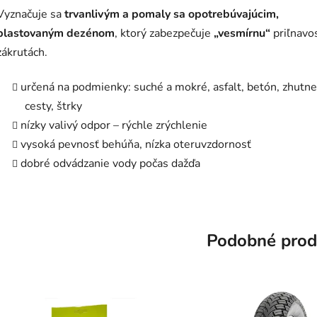
Vyznačuje sa
trvanlivým a pomaly sa opotrebúvajúcim,
plastovaným dezénom
, ktorý zabezpečuje
„vesmírnu“
priľnavo
zákrutách.
určená na podmienky: suché a mokré, asfalt, betón, zhutn
cesty, štrky
nízky valivý odpor – rýchle zrýchlenie
vysoká pevnosť behúňa, nízka oteruvzdornosť
dobré odvádzanie vody počas dažďa
Podobné prod