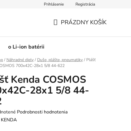
Prihlásenie
Registrácia
PRÁZDNY KOŠÍK
NÁKUPNÝ
KOŠÍK
o Li-ion batérii
op
/
Náhradné diely
/
Duše, plášte, pneumatiky
/
Plášť
OSMOS 700x42C-28x1 5/8 44-622
ášť Kenda COSMOS
x42C-28x1 5/8 44-
2
rné
notené
Podrobnosti hodnotenia
enie
:
KENDA
tu