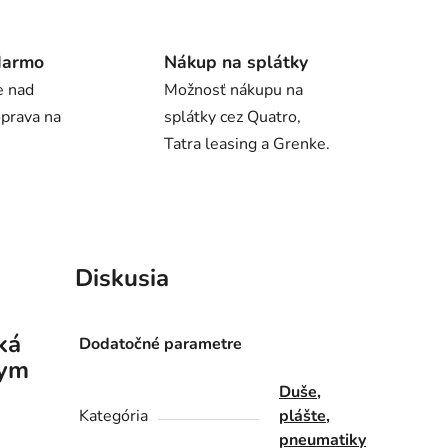
darmo
Nákup na splátky
e nad
Možnosť nákupu na
oprava na
splátky cez Quatro,
Tatra leasing a Grenke.
Diskusia
ká
Dodatočné parametre
nym
Duše,
Kategória
plášte,
pneumatiky