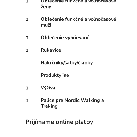
Oblečenie funkčné a voľnočasové
ženy
Oblečenie funkčné a voľnočasové
muži
Oblečenie vyhrievané
Rukavice
Nákrčníky/šatky/čiapky
Produkty iné
Výživa
Palice pre Nordic Walking a
Treking
Prijímame online platby