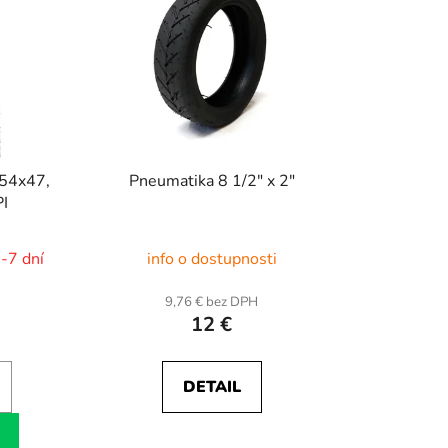
254x47,
Pneumatika 8 1/2" x 2"
PI
3-7 dní
info o dostupnosti
9,76 € bez DPH
12 €
DETAIL