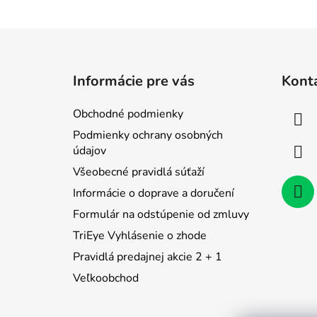
Z
á
Informácie pre vás
Kont
p
ä
Obchodné podmienky
t
Podmienky ochrany osobných
i
údajov
e
Všeobecné pravidlá súťaží
Informácie o doprave a doručení
Formulár na odstúpenie od zmluvy
TriEye Vyhlásenie o zhode
Pravidlá predajnej akcie 2 + 1
Veľkoobchod