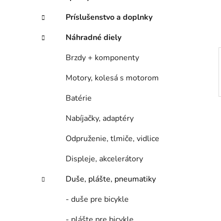
e
l
Príslušenstvo a doplnky
Náhradné diely
Brzdy + komponenty
Motory, kolesá s motorom
Batérie
Nabíjačky, adaptéry
Odpruženie, tlmiče, vidlice
Displeje, akcelerátory
Duše, plášte, pneumatiky
- duše pre bicykle
- plášte pre bicykle