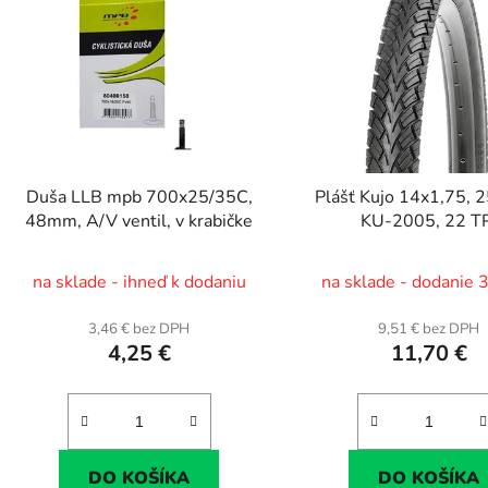
Duša LLB mpb 700x25/35C,
Plášť Kujo 14x1,75, 
48mm, A/V ventil, v krabičke
KU-2005, 22 T
na sklade - ihneď k dodaniu
na sklade - dodanie 
3,46 € bez DPH
9,51 € bez DPH
4,25 €
11,70 €
DO KOŠÍKA
DO KOŠÍKA