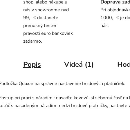
Doprava za
shop, alebo nákupe u
nás v showroome nad
Pri objednávk
99,- € dostanete
1000,- € je d
prenosný tester
nás.
pravosti euro bankoviek
zadarmo.
Popis
Videá (1)
Hod
Podložka Quaxar na správne nastavenie brzdových platničiek.
Postup pri práci s náradím : nasaďte kovovú-striebornú časť na
kotúč s nasadeným náradím medzi brzdové platničky, nastavte v