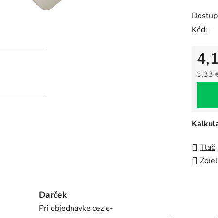
je
Dostup
0,0
Kód:
z
5
4,
hviezdi
3,33 
Jedno
Kalkul
Tlač
Zdieľ
Darček
Pri objednávke cez e-