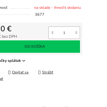
nosť
na sklade - ihneď k dodaniu
3677
10 €
čiek.
€ bez DPH
tková cena:
DO KOŠÍKA
ačky splátok
Opýtať sa
Strážiť
ať