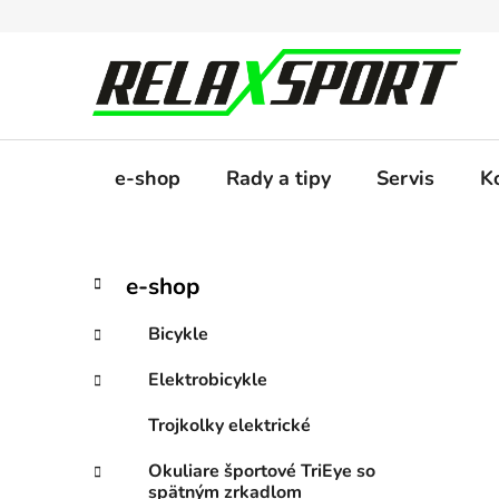
Prejsť
na
obsah
e-shop
Rady a tipy
Servis
K
B
K
Preskočiť
e-shop
a
kategórie
o
t
č
Bicykle
e
n
g
Elektrobicykle
ý
ó
p
r
Trojkolky elektrické
i
a
e
n
Okuliare športové TriEye so
spätným zrkadlom