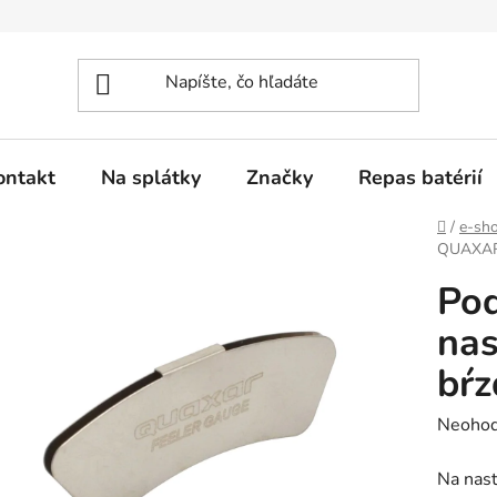
ontakt
Na splátky
Značky
Repas batérií
Domov
/
e-sh
QUAXAR 
Po
nas
bŕz
Prieme
Neohod
hodnot
Na nast
produk