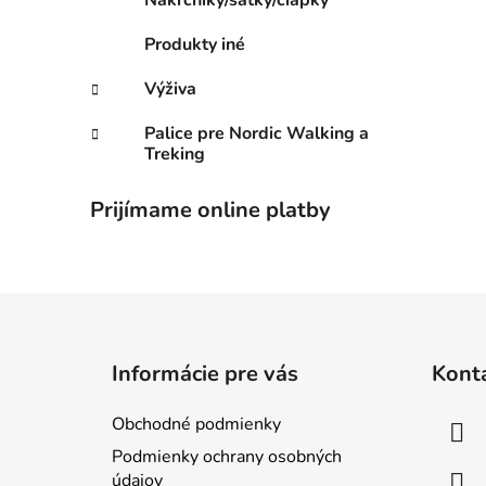
Nákrčníky/šatky/čiapky
Produkty iné
Výživa
Palice pre Nordic Walking a
Treking
Prijímame online platby
Z
á
Informácie pre vás
Kont
p
ä
Obchodné podmienky
t
Podmienky ochrany osobných
i
údajov