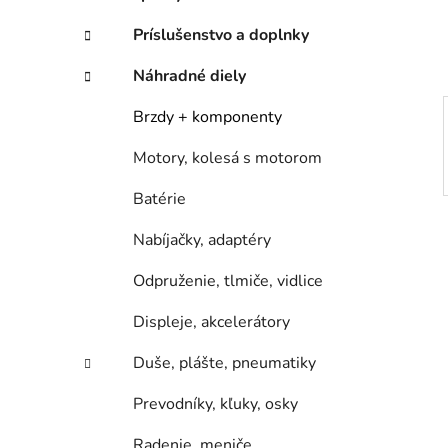
e
l
Príslušenstvo a doplnky
Náhradné diely
Brzdy + komponenty
Motory, kolesá s motorom
Batérie
Nabíjačky, adaptéry
Odpruženie, tlmiče, vidlice
Displeje, akcelerátory
Duše, plášte, pneumatiky
Prevodníky, kľuky, osky
Radenie, meniče