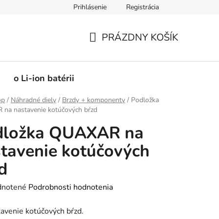
Prihlásenie
Registrácia
PRÁZDNY KOŠÍK
NÁKUPNÝ
KOŠÍK
o Li-ion batérii
op
/
Náhradné diely
/
Brzdy + komponenty
/
Podložka
na nastavenie kotúčových bŕzd
dložka QUAXAR na
tavenie kotúčových
d
rné
notené
Podrobnosti hodnotenia
enie
avenie kotúčových bŕzd.
tu