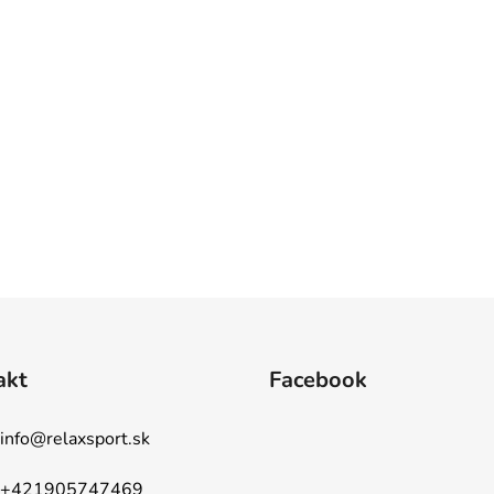
akt
Facebook
info
@
relaxsport.sk
+421905747469