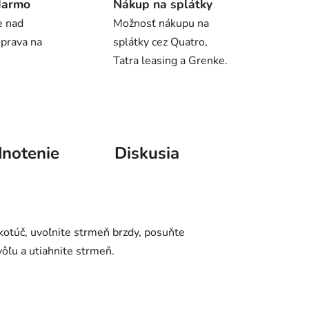
darmo
Nákup na splátky
e nad
Možnosť nákupu na
oprava na
splátky cez Quatro,
Tatra leasing a Grenke.
notenie
Diskusia
 kotúč, uvoľnite strmeň brzdy, posuňte
ôľu a utiahnite strmeň.