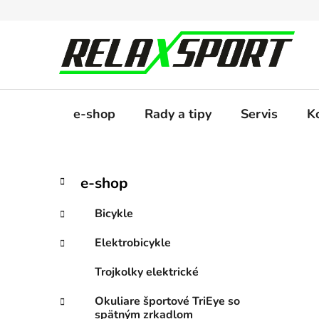
Prejsť
na
obsah
e-shop
Rady a tipy
Servis
K
B
K
Preskočiť
e-shop
a
kategórie
o
t
č
Bicykle
e
n
g
Elektrobicykle
ý
ó
p
r
Trojkolky elektrické
i
a
e
n
Okuliare športové TriEye so
spätným zrkadlom