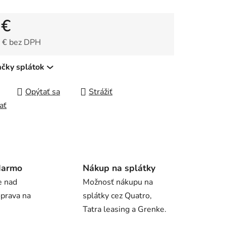
 €
čiek.
 € bez DPH
tková cena:
ačky splátok
Opýtať sa
Strážiť
ať
darmo
Nákup na splátky
e nad
Možnosť nákupu na
oprava na
splátky cez Quatro,
Tatra leasing a Grenke.