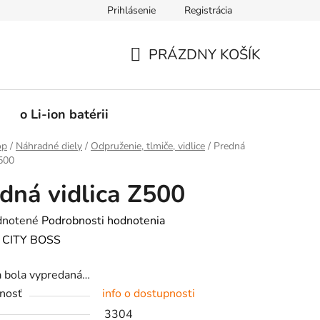
Prihlásenie
Registrácia
PRÁZDNY KOŠÍK
NÁKUPNÝ
KOŠÍK
o Li-ion batérii
op
/
Náhradné diely
/
Odpruženie, tlmiče, vidlice
/
Predná
Z500
dná vidlica Z500
rné
notené
Podrobnosti hodnotenia
enie
:
CITY BOSS
tu
a bola vypredaná…
nosť
info o dostupnosti
3304