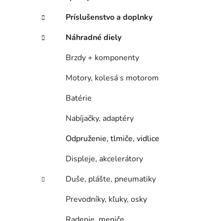
e
l
Príslušenstvo a doplnky
Náhradné diely
Brzdy + komponenty
Motory, kolesá s motorom
Batérie
Nabíjačky, adaptéry
Odpruženie, tlmiče, vidlice
Displeje, akcelerátory
Duše, plášte, pneumatiky
Prevodníky, kľuky, osky
Radenie, meniče