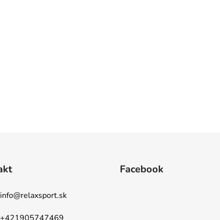
akt
Facebook
info
@
relaxsport.sk
+421905747469