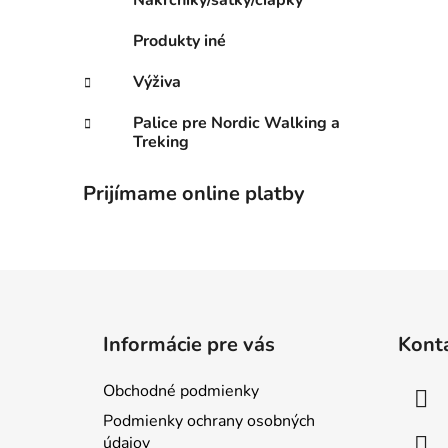
Nákrčníky/šatky/čiapky
Produkty iné
Výživa
Palice pre Nordic Walking a
Treking
Prijímame online platby
Z
á
Informácie pre vás
Kont
p
ä
Obchodné podmienky
t
Podmienky ochrany osobných
i
údajov