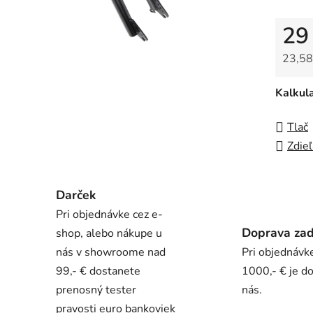
5
29
hviezdi
23,58
Jedno
Kalkul
Tlač
Zdieľ
Darček
Pri objednávke cez e-
Doprava za
shop, alebo nákupe u
nás v showroome nad
Pri objednávk
99,- € dostanete
1000,- € je d
prenosný tester
nás.
pravosti euro bankoviek