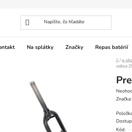
ontakt
Na splátky
Značky
Repas batérií
Domov
/
e-sh
vidlica 
Pre
Prieme
Neohod
hodnot
Značka
produk
Položk
je
Dostup
0,0
Kód:
z