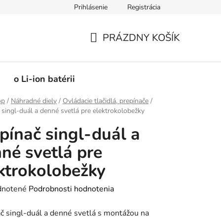
Prihlásenie
Registrácia
PRÁZDNY KOŠÍK
NÁKUPNÝ
KOŠÍK
o Li-ion batérii
op
/
Náhradné diely
/
Ovládacie tlačidlá, prepínače
/
 singl-duál a denné svetlá pre elektrokolobežky
pínač singl-duál a
né svetlá pre
ktrokolobežky
rné
notené
Podrobnosti hodnotenia
enie
č singl-duál a denné svetlá s montážou na
tu