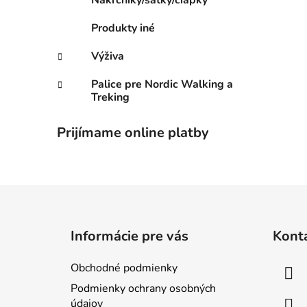
Nákrčníky/šatky/čiapky
Produkty iné
Výživa
Palice pre Nordic Walking a
Treking
Prijímame online platby
Z
á
Informácie pre vás
Kont
p
ä
Obchodné podmienky
t
Podmienky ochrany osobných
i
údajov