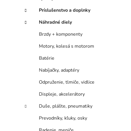
e
l
Príslušenstvo a doplnky
Náhradné diely
Brzdy + komponenty
Motory, kolesá s motorom
Batérie
Nabíjačky, adaptéry
Odpruženie, tlmiče, vidlice
Displeje, akcelerátory
Duše, plášte, pneumatiky
Prevodníky, kľuky, osky
Radenie, meniče