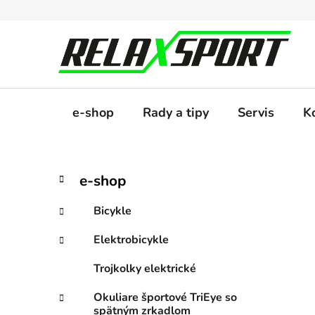
Prejsť
na
obsah
e-shop
Rady a tipy
Servis
K
B
K
Preskočiť
e-shop
a
kategórie
o
t
č
Bicykle
e
n
g
Elektrobicykle
ý
ó
p
r
Trojkolky elektrické
i
a
e
n
Okuliare športové TriEye so
spätným zrkadlom