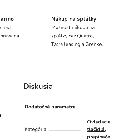
darmo
Nákup na splátky
e nad
Možnosť nákupu na
oprava na
splátky cez Quatro,
Tatra leasing a Grenke.
Diskusia
Dodatočné parametre
9
Ovládacie
Kategória
tlačidlá,
prepínače