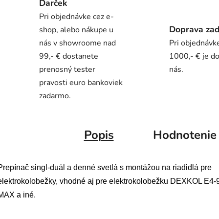
Darček
Pri objednávke cez e-
Doprava za
shop, alebo nákupe u
nás v showroome nad
Pri objednávk
99,- € dostanete
1000,- € je d
prenosný tester
nás.
pravosti euro bankoviek
zadarmo.
Popis
Hodnotenie
Prepínač singl-duál a denné svetlá s montážou na riadidlá pre
elektrokolobežky, vhodné aj pre elektrokolobežku DEXKOL E4-
MAX a iné.