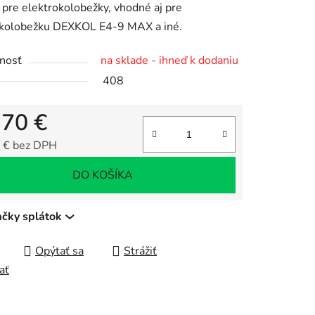
á pre elektrokolobežky, vhodné aj pre
okolobežku DEXKOL E4-9 MAX a iné.
nosť
na sklade - ihneď k dodaniu
408
čiek.
,70 €
 € bez DPH
tková cena:
DO KOŠÍKA
ačky splátok
Opýtať sa
Strážiť
ať