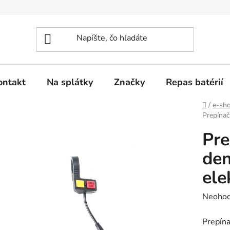
ontakt
Na splátky
Značky
Repas batérií
Domov
/
e-sh
Prepínač
Pre
den
ele
Prieme
Neohod
hodnot
Prepína
produk