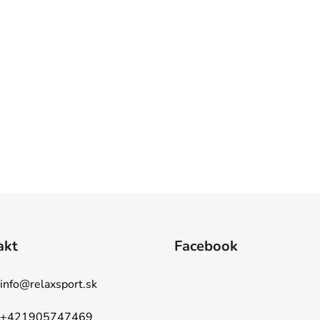
akt
Facebook
info
@
relaxsport.sk
+421905747469