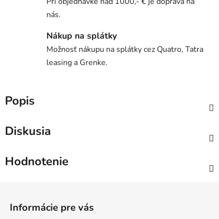
Pri objednávke nad 1000,- € je doprava na
nás.
Nákup na splátky
Možnosť nákupu na splátky cez Quatro, Tatra
leasing a Grenke.
Popis
Diskusia
Hodnotenie
Z
á
Informácie pre vás
p