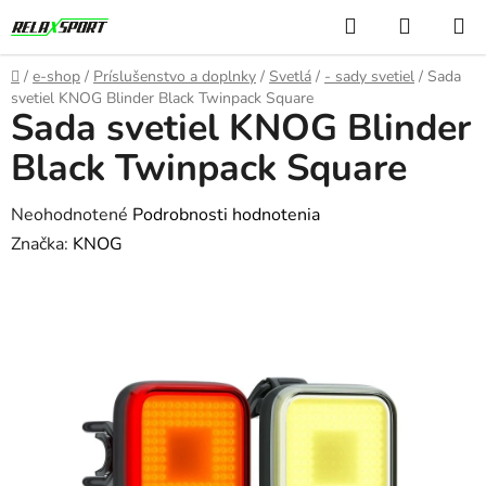
Prejsť
Hľadať
NÁKUP
na
KOŠÍK
obsah
Domov
/
e-shop
/
Príslušenstvo a doplnky
/
Svetlá
/
- sady svetiel
/
Sada
svetiel KNOG Blinder Black Twinpack Square
Sada svetiel KNOG Blinder
Black Twinpack Square
Priemerné
Neohodnotené
Podrobnosti hodnotenia
hodnotenie
Značka:
KNOG
produktu
je
0,0
z
5
hviezdičiek.