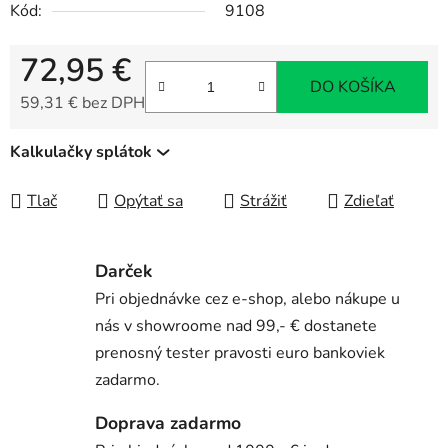
Kód:
9108
72,95 €
DO KOŠÍKA
59,31 € bez DPH
Jednotková cena:
Kalkulačky splátok
Tlač
Opýtať sa
Strážiť
Zdieľať
Darček
Pri objednávke cez e-shop, alebo nákupe u
nás v showroome nad 99,- € dostanete
prenosný tester pravosti euro bankoviek
zadarmo.
Doprava zadarmo