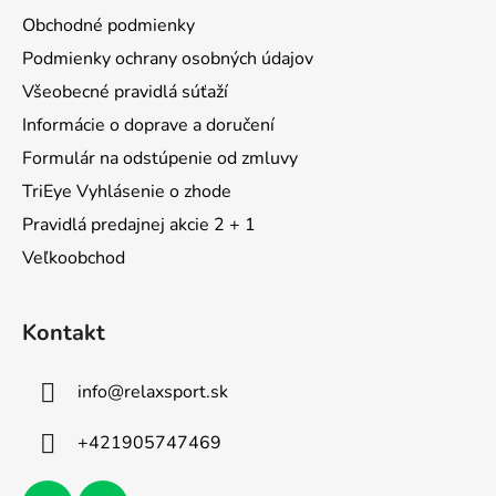
ä
Obchodné podmienky
t
Podmienky ochrany osobných údajov
i
Všeobecné pravidlá súťaží
e
Informácie o doprave a doručení
Formulár na odstúpenie od zmluvy
TriEye Vyhlásenie o zhode
Pravidlá predajnej akcie 2 + 1
Veľkoobchod
Kontakt
info
@
relaxsport.sk
+421905747469