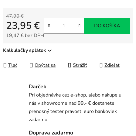
47,90 €
23,95 €
DO KOŠÍKA
19,47 € bez DPH
Jednotková cena:
Kalkulačky splátok
Tlač
Opýtať sa
Strážiť
Zdieľať
Darček
Pri objednávke cez e-shop, alebo nákupe u
nás v showroome nad 99,- € dostanete
prenosný tester pravosti euro bankoviek
zadarmo.
Doprava zadarmo