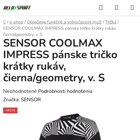
Prejsť
Hľadať
NÁKUP
na
KOŠÍK
obsah
Domov
/
e-shop
/
Oblečenie funkčné a voľnočasové muži
/
Tričká
/
SENSOR COOLMAX IMPRESS pánske tričko krátky rukáv,
čierna/geometry, v. S
SENSOR COOLMAX
IMPRESS pánske tričko
krátky rukáv,
čierna/geometry, v. S
Priemerné
Neohodnotené
Podrobnosti hodnotenia
hodnotenie
Značka:
SENSOR
produktu
AKCIA
je
0,0
z