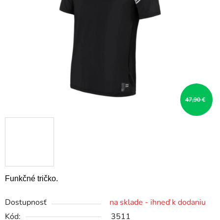
5
hviezdičiek.
47,90 €
Funkčné tričko.
Dostupnosť
na sklade - ihneď k dodaniu
Kód:
3511