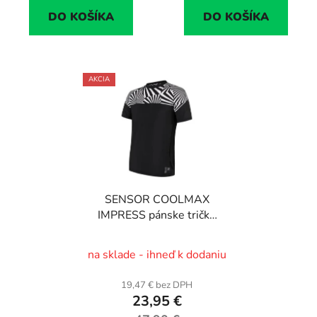
DO KOŠÍKA
DO KOŠÍKA
AKCIA
SENSOR COOLMAX
IMPRESS pánske tričko
krátky rukáv,
čierna/geometry, v. M
na sklade - ihneď k dodaniu
19,47 € bez DPH
23,95 €