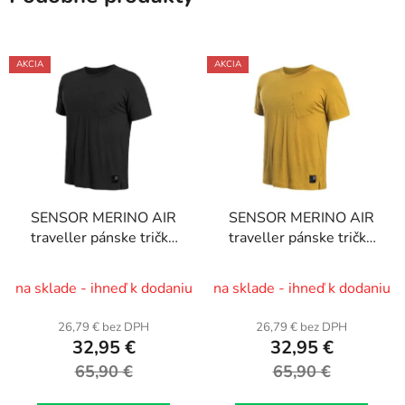
AKCIA
AKCIA
SENSOR MERINO AIR
SENSOR MERINO AIR
traveller pánske tričko
traveller pánske tričko
krátky rukáv, čierna, v. M
krátky rukáv, horčicová,
v. L
na sklade - ihneď k dodaniu
na sklade - ihneď k dodaniu
26,79 € bez DPH
26,79 € bez DPH
32,95 €
32,95 €
65,90 €
65,90 €