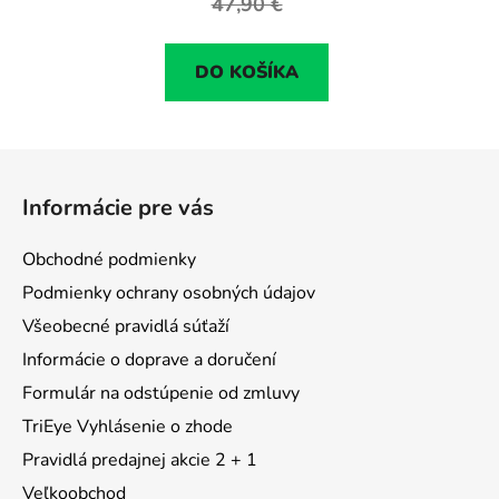
47,90 €
DO KOŠÍKA
Z
á
Informácie pre vás
p
ä
Obchodné podmienky
t
Podmienky ochrany osobných údajov
i
Všeobecné pravidlá súťaží
e
Informácie o doprave a doručení
Formulár na odstúpenie od zmluvy
TriEye Vyhlásenie o zhode
Pravidlá predajnej akcie 2 + 1
Veľkoobchod