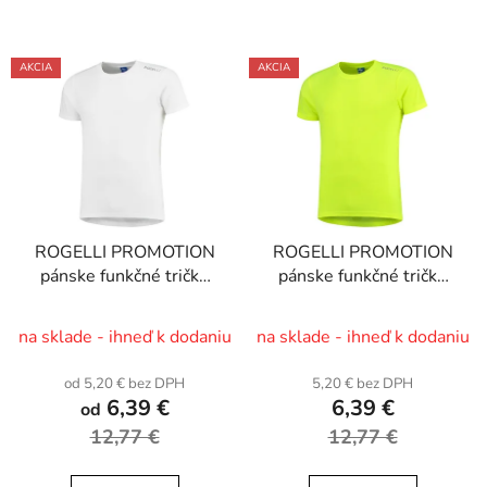
AKCIA
AKCIA
ROGELLI PROMOTION
ROGELLI PROMOTION
pánske funkčné tričko
pánske funkčné tričko
krátky rukáv, biela
krátky rukáv, reflexná
žltá
na sklade - ihneď k dodaniu
na sklade - ihneď k dodaniu
od 5,20 € bez DPH
5,20 € bez DPH
6,39 €
6,39 €
od
12,77 €
12,77 €