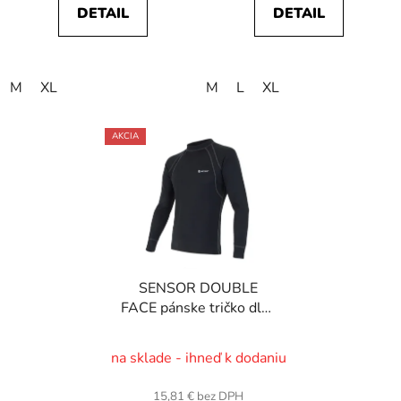
DETAIL
DETAIL
M
XL
M
L
XL
AKCIA
SENSOR DOUBLE
FACE pánske tričko dlhý
rukáv, čierna, v. L
na sklade - ihneď k dodaniu
15,81 € bez DPH