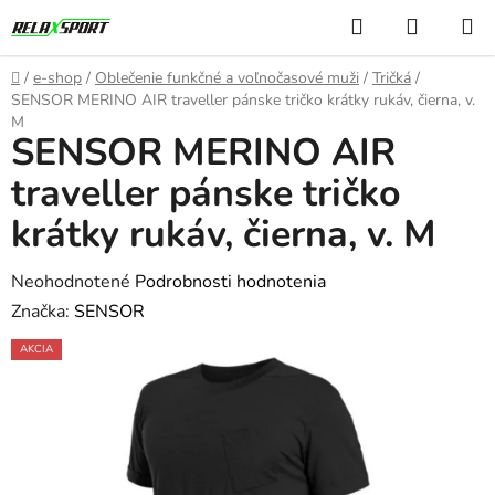
Prejsť
Hľadať
NÁKUP
na
KOŠÍK
obsah
Domov
/
e-shop
/
Oblečenie funkčné a voľnočasové muži
/
Tričká
/
SENSOR MERINO AIR traveller pánske tričko krátky rukáv, čierna, v.
M
SENSOR MERINO AIR
traveller pánske tričko
krátky rukáv, čierna, v. M
Priemerné
Neohodnotené
Podrobnosti hodnotenia
hodnotenie
Značka:
SENSOR
produktu
AKCIA
je
0,0
z
5
hviezdičiek.