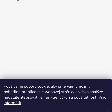
Používame súbory cookie, aby sme vám umožnili
Sledovať na Instagrame
pohodlné prehliadanie webovej stránky a vďaka analýze
neustále zlepšovali jej funkcie, výkon a použiteľnosť.
Viac
informácií