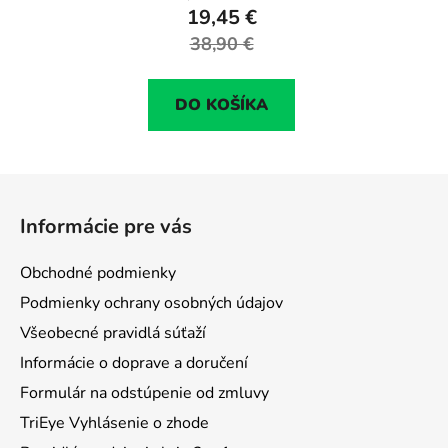
19,45 €
38,90 €
DO KOŠÍKA
Z
á
Informácie pre vás
p
ä
Obchodné podmienky
t
Podmienky ochrany osobných údajov
i
Všeobecné pravidlá súťaží
e
Informácie o doprave a doručení
Formulár na odstúpenie od zmluvy
TriEye Vyhlásenie o zhode