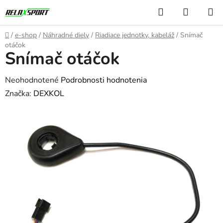
Prejsť
Hľadať
NÁKUP
na
KOŠÍK
obsah
Domov
/
e-shop
/
Náhradné diely
/
Riadiace jednotky, kabeláž
/
Snímač
otáčok
Snímač otáčok
Priemerné
Neohodnotené
Podrobnosti hodnotenia
hodnotenie
Značka:
DEXKOL
produktu
je
0,0
z
5
hviezdičiek.