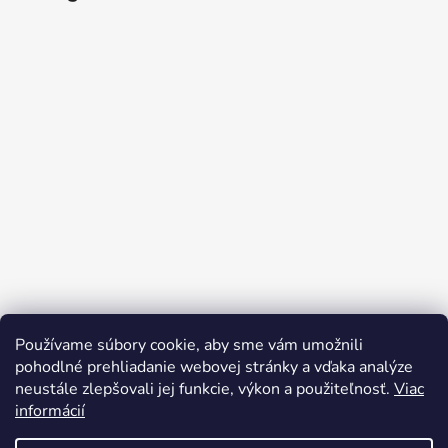
Používame súbory cookie, aby sme vám umožnili
Sledovať na Instagrame
pohodlné prehliadanie webovej stránky a vďaka analýze
neustále zlepšovali jej funkcie, výkon a použiteľnosť.
Viac
informácií