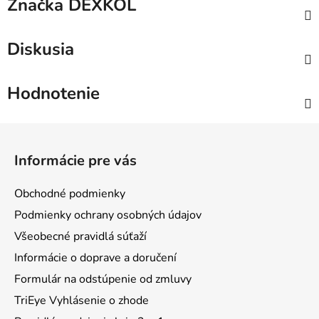
Značka
DEXKOL
Diskusia
Hodnotenie
Z
á
Informácie pre vás
p
ä
Obchodné podmienky
t
Podmienky ochrany osobných údajov
i
Všeobecné pravidlá súťaží
e
Informácie o doprave a doručení
Formulár na odstúpenie od zmluvy
TriEye Vyhlásenie o zhode