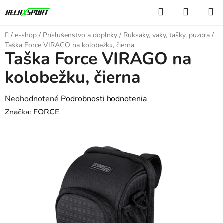
Prejsť
Hľadať
NÁKUP
na
KOŠÍK
obsah
Domov
/
e-shop
/
Príslušenstvo a doplnky
/
Ruksaky, vaky, tašky, puzdra
/
Taška Force VIRAGO na kolobežku, čierna
Taška Force VIRAGO na
kolobežku, čierna
Priemerné
Neohodnotené
Podrobnosti hodnotenia
hodnotenie
Značka:
FORCE
produktu
je
0,0
z
5
hviezdičiek.