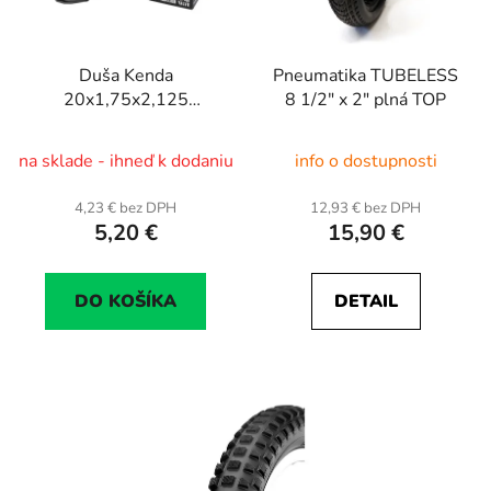
Duša Kenda
Pneumatika TUBELESS
20x1,75x2,125
8 1/2" x 2" plná TOP
(406x47/57) 40mm
A/V ventil
na sklade - ihneď k dodaniu
info o dostupnosti
4,23 € bez DPH
12,93 € bez DPH
5,20 €
15,90 €
DO KOŠÍKA
DETAIL