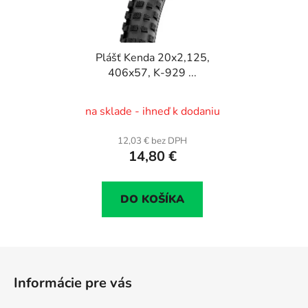
Plášť Kenda 20x2,125,
406x57, K-929 ...
na sklade - ihneď k dodaniu
12,03 € bez DPH
14,80 €
DO KOŠÍKA
Z
á
Informácie pre vás
p