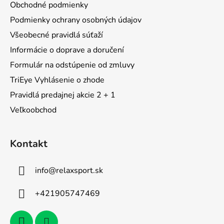
ä
Obchodné podmienky
t
Podmienky ochrany osobných údajov
i
Všeobecné pravidlá súťaží
e
Informácie o doprave a doručení
Formulár na odstúpenie od zmluvy
TriEye Vyhlásenie o zhode
Pravidlá predajnej akcie 2 + 1
Veľkoobchod
Kontakt
info
@
relaxsport.sk
+421905747469