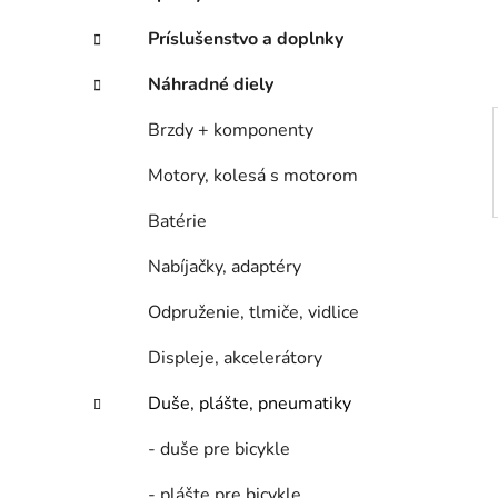
e
l
Príslušenstvo a doplnky
Náhradné diely
Brzdy + komponenty
Motory, kolesá s motorom
Batérie
Nabíjačky, adaptéry
Odpruženie, tlmiče, vidlice
Displeje, akcelerátory
Duše, plášte, pneumatiky
- duše pre bicykle
- plášte pre bicykle