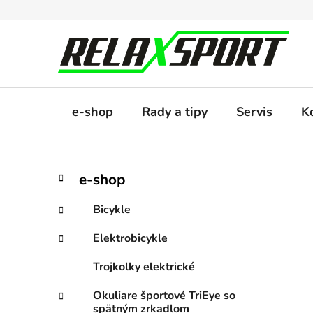
Prejsť
na
obsah
e-shop
Rady a tipy
Servis
K
B
K
Preskočiť
e-shop
a
kategórie
o
t
č
Bicykle
e
n
g
Elektrobicykle
ý
ó
p
r
Trojkolky elektrické
i
a
e
n
Okuliare športové TriEye so
spätným zrkadlom