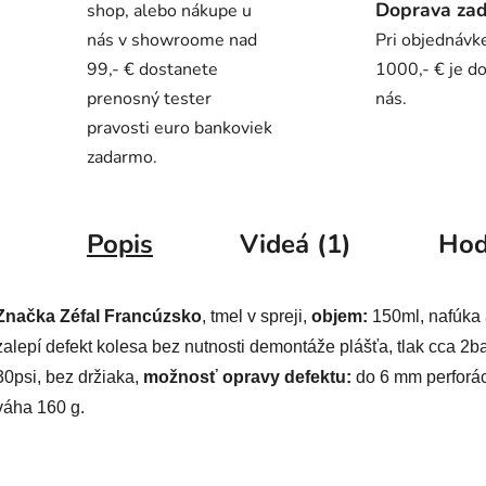
Doprava za
shop, alebo nákupe u
nás v showroome nad
Pri objednávk
99,- € dostanete
1000,- € je d
prenosný tester
nás.
pravosti euro bankoviek
zadarmo.
Popis
Videá (1)
Hod
Značka Zéfal Francúzsko
, tmel v spreji,
objem:
150ml, nafúka
zalepí defekt kolesa bez nutnosti demontáže plášťa, tlak cca 2ba
30psi, bez držiaka,
možnosť opravy defektu:
do 6 mm perforác
váha 160 g.