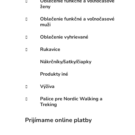
Oblečenie funkčné a voľnočasové
ženy
Oblečenie funkčné a voľnočasové
muži
Oblečenie vyhrievané
Rukavice
Nákrčníky/šatky/čiapky
Produkty iné
Výživa
Palice pre Nordic Walking a
Treking
Prijímame online platby