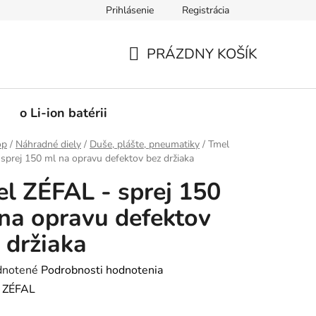
Prihlásenie
Registrácia
PRÁZDNY KOŠÍK
NÁKUPNÝ
KOŠÍK
o Li-ion batérii
op
/
Náhradné diely
/
Duše, plášte, pneumatiky
/
Tmel
sprej 150 ml na opravu defektov bez držiaka
l ZÉFAL - sprej 150
na opravu defektov
 držiaka
rné
notené
Podrobnosti hodnotenia
enie
:
ZÉFAL
tu