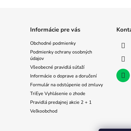
Z
á
Informácie pre vás
Kont
p
ä
Obchodné podmienky
t
Podmienky ochrany osobných
i
údajov
e
Všeobecné pravidlá súťaží
Informácie o doprave a doručení
Formulár na odstúpenie od zmluvy
TriEye Vyhlásenie o zhode
Pravidlá predajnej akcie 2 + 1
Veľkoobchod