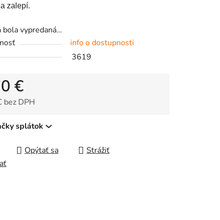
a zalepí.
a bola vypredaná…
nosť
info o dostupnosti
3619
čiek.
70 €
€ bez DPH
tková cena:
ačky splátok
Opýtať sa
Strážiť
ať