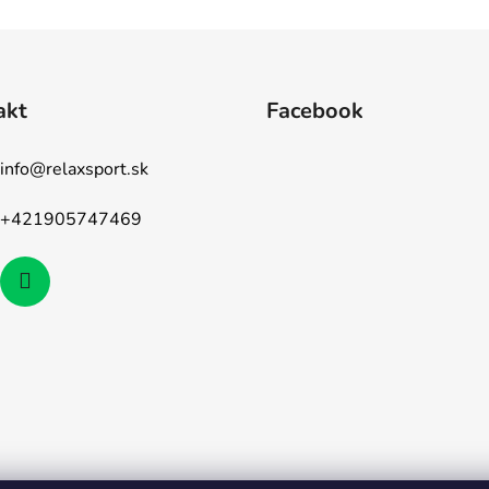
akt
Facebook
info
@
relaxsport.sk
+421905747469