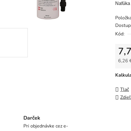
Nafúka 
je
0,0
Položk
z
Dostup
5
Kód:
hviezdi
7,
6,26 
Jedno
Kalkul
Tlač
Zdieľ
Darček
Pri objednávke cez e-