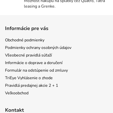
Možnosť nákupu na splátky cez Quatro, Tatra
leasing a Grenke.
Z
á
Informácie pre vás
p
ä
Obchodné podmienky
t
Podmienky ochrany osobných údajov
i
Všeobecné pravidlá súťaží
e
Informácie o doprave a doručení
Formulár na odstúpenie od zmluvy
TriEye Vyhlásenie o zhode
Pravidlá predajnej akcie 2 + 1
Veľkoobchod
Kontakt