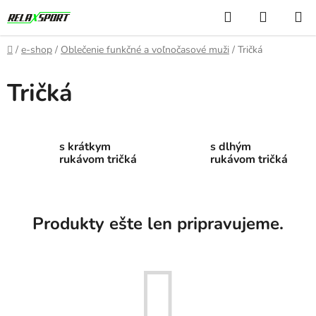
Prejsť
Hľadať
NÁKUP
na
KOŠÍK
obsah
Domov
/
e-shop
/
Oblečenie funkčné a voľnočasové muži
/
Tričká
Tričká
s krátkym
s dlhým
rukávom tričká
rukávom tričká
Produkty ešte len pripravujeme.