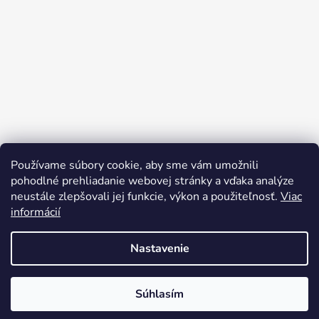
Používame súbory cookie, aby sme vám umožnili
Sledovať na Instagrame
pohodlné prehliadanie webovej stránky a vďaka analýze
neustále zlepšovali jej funkcie, výkon a použiteľnosť.
Viac
informácií
Nastavenie
Súhlasím
Vytvoril Shoptet
Copyright 2026
RELAXSPORT
. Všetky práva vyhradené.