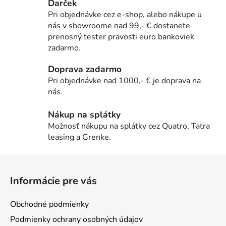
Darček
c
n
i
Pri objednávke cez e-shop, alebo nákupe u
i
e
nás v showroome nad 99,- € dostanete
e
prenosný tester pravosti euro bankoviek
p
zadarmo.
r
v
Doprava zadarmo
k
Pri objednávke nad 1000,- € je doprava na
y
nás.
v
ý
Nákup na splátky
p
Možnosť nákupu na splátky cez Quatro, Tatra
i
leasing a Grenke.
s
u
Z
á
Informácie pre vás
p
ä
Obchodné podmienky
t
Podmienky ochrany osobných údajov