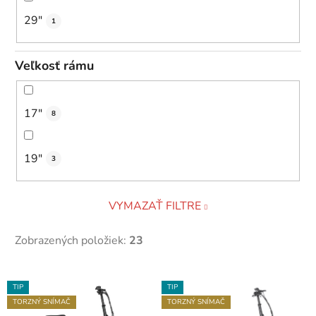
29"
1
Veľkosť rámu
17"
8
19"
3
VYMAZAŤ FILTRE
Zobrazených položiek:
23
V
TIP
TIP
ý
TORZNÝ SNÍMAČ
TORZNÝ SNÍMAČ