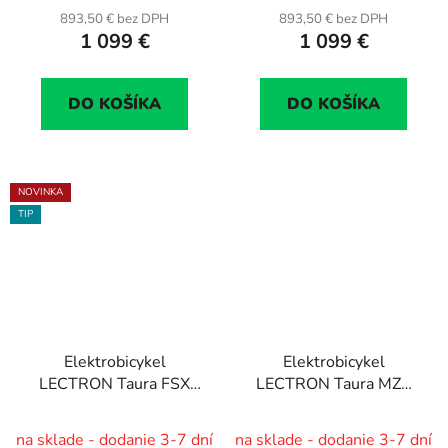
893,50 € bez DPH
893,50 € bez DPH
1 099 €
1 099 €
DO KOŠÍKA
DO KOŠÍKA
NOVINKA
TIP
Elektrobicykel
Elektrobicykel
LECTRON Taura FSX
LECTRON Taura MZX
PRO Full
27,5"/17", bat. 20 Ah
27,5"-17"/19", bat.
(720 Wh)
na sklade - dodanie 3-7 dní
na sklade - dodanie 3-7 dní