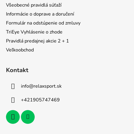
i
Všeobecné pravidlá súťaží
e
Informácie o doprave a doručení
Formulár na odstúpenie od zmluvy
TriEye Vyhlásenie o zhode
Pravidlá predajnej akcie 2 + 1
Veľkoobchod
Kontakt
info
@
relaxsport.sk
+421905747469