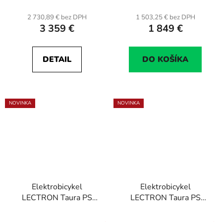
22,26 Ah (800 Wh)
2 730,89 € bez DPH
1 503,25 € bez DPH
3 359 €
1 849 €
DETAIL
DO KOŠÍKA
NOVINKA
NOVINKA
Elektrobicykel
Elektrobicykel
LECTRON Taura PS
LECTRON Taura PS
27,5"/17", bat. 22,26
27,5"/19", bat. 22,26
Ah (800 Wh)
Ah (800 Wh)