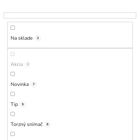
d
u
k
t
o
Na sklade
3
v
Akcia
0
Novinka
7
Tip
5
Torzný snímač
8