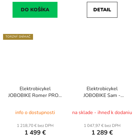
DO KOŠÍKA
DETAIL
TORZNÝ SNÍMAČ
Elektrobicykel
Elektrobicykel
JOBOBIKE Romer PRO -
JOBOBIKE Sam -
skladací
skladací
info o dostupnosti
na sklade - ihneď k dodaniu
1 218,70 € bez DPH
1 047,97 € bez DPH
1 499 €
1 289 €