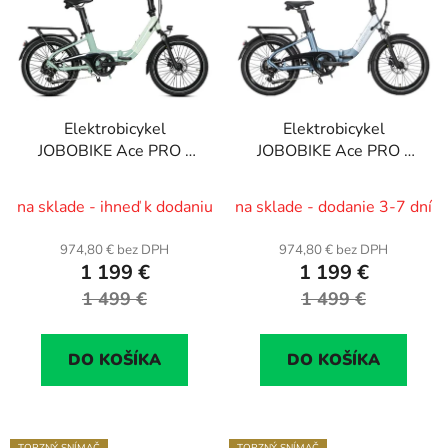
p
i
s
p
r
Elektrobicykel
Elektrobicykel
o
JOBOBIKE Ace PRO -
JOBOBIKE Ace PRO -
d
skladací
skladací
u
na sklade - ihneď k dodaniu
na sklade - dodanie 3-7 dní
k
t
974,80 € bez DPH
974,80 € bez DPH
o
1 199 €
1 199 €
v
1 499 €
1 499 €
DO KOŠÍKA
DO KOŠÍKA
TORZNÝ SNÍMAČ
TORZNÝ SNÍMAČ