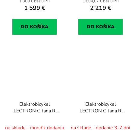
1 300 € bez DPH
1 804,07 € bez DPH
1 599 €
2 219 €
DO KOŠÍKA
DO KOŠÍKA
Elektrobicykel
Elektrobicykel
LECTRON Citana R
LECTRON Citana R
26"/17", bat. 12,8 Ah
26"/17", bat. 12,8 Ah
(460 Wh)
(460 Wh)
na sklade - ihneď k dodaniu
na sklade - dodanie 3-7 dní