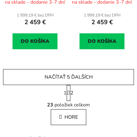
na sklade - dodanie 3-7 dní
na sklade - dodanie 3-7 dní
1 999,19 € bez DPH
1 999,19 € bez DPH
2 459 €
2 459 €
DO KOŠÍKA
DO KOŠÍKA
NAČÍTAŤ 5 ĎALŠÍCH
S
1
t
2
r
O
á
23
položiek celkom
v
n
l
k
HORE
á
o
d
v
a
a