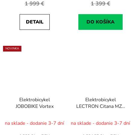
1 999 €
1 399 €
DETAIL
DO KOŠÍKA
NOVINKA
Elektrobicykel
Elektrobicykel
JOBOBIKE Vortex
LECTRON Citana MZX
28"/17", bat. 17,5 Ah
(630 Wh)
na sklade - dodanie 3-7 dní
na sklade - dodanie 3-7 dní