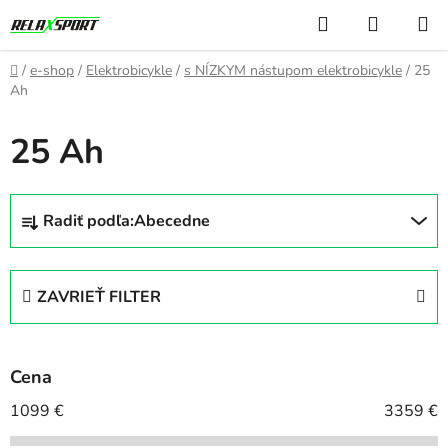
Prejsť
Hľadať
NÁKUP
na
KOŠÍK
obsah
Domov
/
e-shop
/
Elektrobicykle
/
s NÍZKYM nástupom elektrobicykle
/
25
Ah
25 Ah
R
Radiť podľa:
Abecedne
a
d
e
ZAVRIEŤ FILTER
n
i
e
Cena
p
r
1099
€
3359
€
o