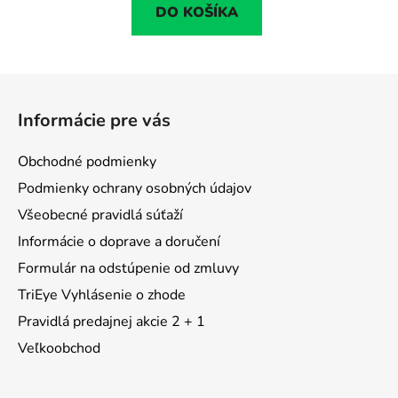
DO KOŠÍKA
Z
á
Informácie pre vás
p
ä
Obchodné podmienky
t
Podmienky ochrany osobných údajov
i
Všeobecné pravidlá súťaží
e
Informácie o doprave a doručení
Formulár na odstúpenie od zmluvy
TriEye Vyhlásenie o zhode
Pravidlá predajnej akcie 2 + 1
Veľkoobchod