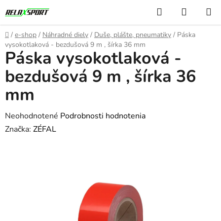
Prejsť
Hľadať
NÁKUP
na
KOŠÍK
obsah
Domov
/
e-shop
/
Náhradné diely
/
Duše, plášte, pneumatiky
/
Páska
vysokotlaková - bezdušová 9 m , šírka 36 mm
Páska vysokotlaková -
bezdušová 9 m , šírka 36
mm
Priemerné
Neohodnotené
Podrobnosti hodnotenia
hodnotenie
Značka:
ZÉFAL
produktu
je
0,0
z
5
hviezdičiek.