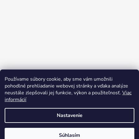
Používame súbory cookie, aby sme vám umožnili
Sledovať na Instagrame
pohodlné prehliadanie webovej stránky a vďaka analýze
neustále zlepšovali jej funkcie, výkon a použiteľnosť.
Viac
informácií
Nastavenie
Súhlasím
Vytvoril Shoptet