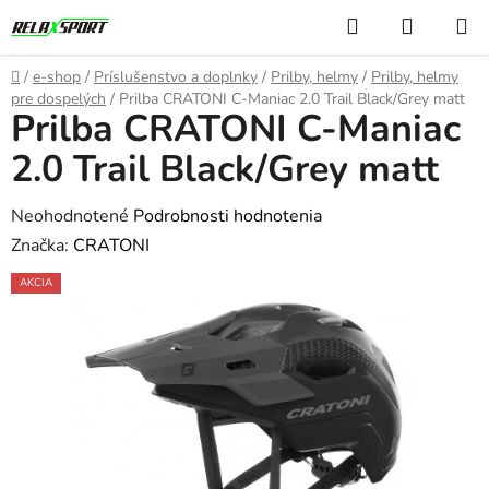
Prejsť
Hľadať
NÁKUP
na
KOŠÍK
obsah
Domov
/
e-shop
/
Príslušenstvo a doplnky
/
Prilby, helmy
/
Prilby, helmy
pre dospelých
/
Prilba CRATONI C-Maniac 2.0 Trail Black/Grey matt
Prilba CRATONI C-Maniac
2.0 Trail Black/Grey matt
Priemerné
Neohodnotené
Podrobnosti hodnotenia
hodnotenie
Značka:
CRATONI
produktu
AKCIA
je
0,0
z
5
hviezdičiek.