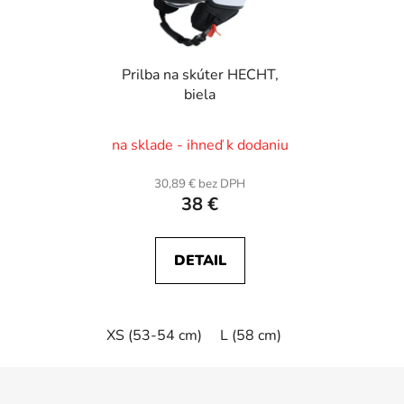
Prilba na skúter HECHT,
biela
na sklade - ihneď k dodaniu
30,89 € bez DPH
38 €
DETAIL
XS (53-54 cm)
L (58 cm)
XL (59 cm)
Z
á