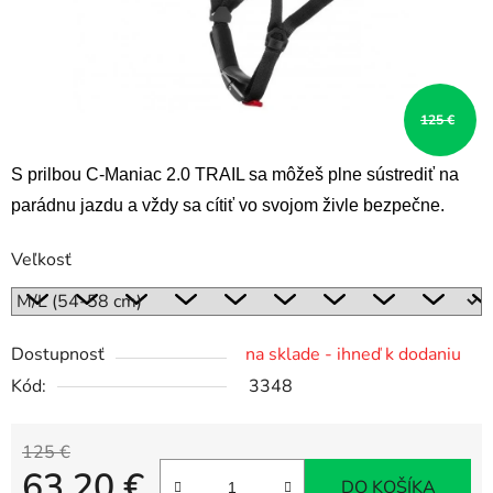
125 €
S prilbou C-Maniac 2.0 TRAIL sa môžeš plne sústrediť na
parádnu jazdu a vždy sa cítiť vo svojom živle bezpečne.
Veľkosť
Dostupnosť
na sklade - ihneď k dodaniu
Kód:
3348
125 €
63,20 €
DO KOŠÍKA