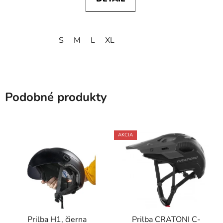
S
M
L
XL
Podobné produkty
AKCIA
Prilba H1, čierna
Prilba CRATONI C-