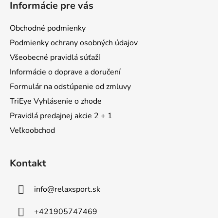
Informácie pre vás
p
ä
Obchodné podmienky
t
Podmienky ochrany osobných údajov
i
Všeobecné pravidlá súťaží
e
Informácie o doprave a doručení
Formulár na odstúpenie od zmluvy
TriEye Vyhlásenie o zhode
Pravidlá predajnej akcie 2 + 1
Veľkoobchod
Kontakt
info
@
relaxsport.sk
+421905747469