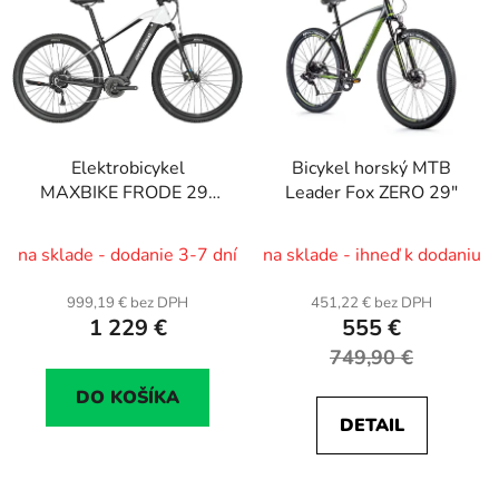
Elektrobicykel
Bicykel horský MTB
MAXBIKE FRODE 29"
Leader Fox ZERO 29"
14 Ah (504 Wh) čierny,
v. XL
na sklade - dodanie 3-7 dní
na sklade - ihneď k dodaniu
999,19 € bez DPH
451,22 € bez DPH
1 229 €
555 €
749,90 €
DO KOŠÍKA
DETAIL