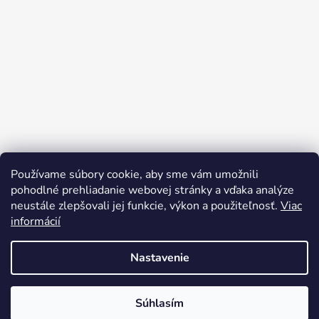
Používame súbory cookie, aby sme vám umožnili
Sledovať na Instagrame
pohodlné prehliadanie webovej stránky a vďaka analýze
neustále zlepšovali jej funkcie, výkon a použiteľnosť.
Viac
informácií
Nastavenie
Súhlasím
Vytvoril Shoptet