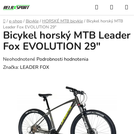
Prejsť
Hľadať
NÁKUP
na
KOŠÍK
obsah
Domov
/
e-shop
/
Bicykle
/
HORSKÉ MTB bicykle
/
Bicykel horský MTB
Leader Fox EVOLUTION 29"
Bicykel horský MTB Leader
Fox EVOLUTION 29"
Priemerné
Neohodnotené
Podrobnosti hodnotenia
hodnotenie
Značka:
LEADER FOX
produktu
je
0,0
z
5
hviezdičiek.