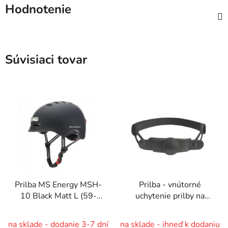
Hodnotenie
Súvisiaci tovar
Prilba MS Energy MSH-
Prilba - vnútorné
10 Black Matt L (59-
uchytenie prilby na
61cm)
hlavu veľ. L
na sklade - dodanie 3-7 dní
na sklade - ihneď k dodaniu