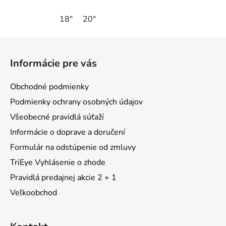
18"
20"
Z
á
Informácie pre vás
p
ä
Obchodné podmienky
t
Podmienky ochrany osobných údajov
i
Všeobecné pravidlá súťaží
e
Informácie o doprave a doručení
Formulár na odstúpenie od zmluvy
TriEye Vyhlásenie o zhode
Pravidlá predajnej akcie 2 + 1
Veľkoobchod