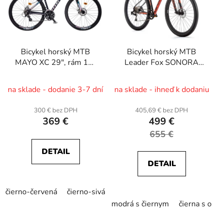
Bicykel horský MTB
Bicykel horský MTB
MAYO XC 29", rám 17"
Leader Fox SONORA
BASIC LITE D
29"
na sklade - dodanie 3-7 dní
na sklade - ihneď k dodaniu
300 € bez DPH
405,69 € bez DPH
369 €
499 €
655 €
DETAIL
DETAIL
čierno-červená
čierno-sivá
petrolejovo-ružovo-modrá
modrá s čiernym
čierna s o